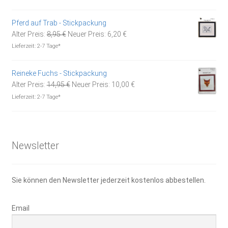
war:
ist:
16,50 €
10,00 €.
Pferd auf Trab - Stickpackung
Ursprünglicher
Aktueller
Alter Preis:
8,95
€
Neuer Preis:
6,20
€
Preis
Preis
Lieferzeit:
2-7 Tage*
war:
ist:
8,95 €
6,20 €.
Reineke Fuchs - Stickpackung
Ursprünglicher
Aktueller
Alter Preis:
14,95
€
Neuer Preis:
10,00
€
Preis
Preis
Lieferzeit:
2-7 Tage*
war:
ist:
14,95 €
10,00 €.
Newsletter
Sie können den Newsletter jederzeit kostenlos abbestellen.
Email