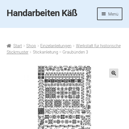
Handarbeiten Käß
Zur
Zum
Menü
Navigation
Inhalt
springen
springen
Startseite
Aktuelles
Start
Shop
Einzelanleitungen
Werkstatt für historische
Stickmuster
Stickanleitung – Graubünden 3
Fotos
Termine
🔍
Handarbeiten-Käß-Shop
Kasse
Mein Konto