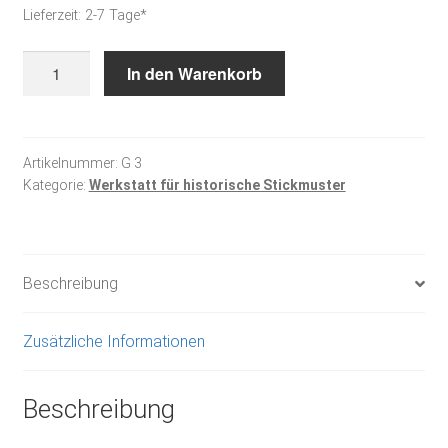
Lieferzeit:
2-7 Tage*
Stickanleitung
In den Warenkorb
-
Graubünden
3
Menge
Artikelnummer:
G 3
Kategorie:
Werkstatt für historische Stickmuster
Beschreibung
Zusätzliche Informationen
Beschreibung