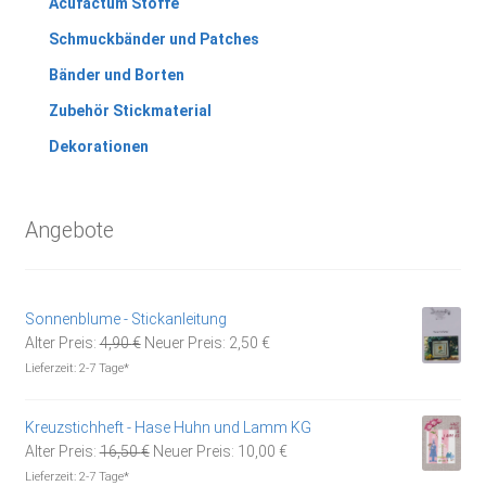
Acufactum Stoffe
Schmuckbänder und Patches
Bänder und Borten
Zubehör Stickmaterial
Dekorationen
Angebote
Sonnenblume - Stickanleitung
Ursprünglicher
Aktueller
Alter Preis:
4,90
€
Neuer Preis:
2,50
€
Preis
Preis
Lieferzeit:
2-7 Tage*
war:
ist:
4,90 €
2,50 €.
Kreuzstichheft - Hase Huhn und Lamm KG
Ursprünglicher
Aktueller
Alter Preis:
16,50
€
Neuer Preis:
10,00
€
Preis
Preis
Lieferzeit:
2-7 Tage*