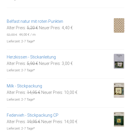
Belfast natur mit roten Punkten
Ursprünglicher
Aktueller
Alter Preis:
5,20
€
Neuer Preis:
4,40
€
Preis
Preis
52,00
€
44,00
€
/
m
war:
ist:
Lieferzeit:
2-7 Tage*
5,20 €
4,40 €.
Herzkissen - Stickanleitung
Ursprünglicher
Aktueller
Alter Preis:
5,90
€
Neuer Preis:
3,00
€
Preis
Preis
Lieferzeit:
2-7 Tage*
war:
ist:
5,90 €
3,00 €.
Milk - Stickpackung
Ursprünglicher
Aktueller
Alter Preis:
14,95
€
Neuer Preis:
10,00
€
Preis
Preis
Lieferzeit:
2-7 Tage*
war:
ist:
14,95 €
10,00 €.
Federvieh - Stickpackung CP
Ursprünglicher
Aktueller
Alter Preis:
19,95
€
Neuer Preis:
14,00
€
Preis
Preis
Lieferzeit:
2-7 Tage*