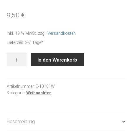
9,50
€
inkl. 19 % MwSt.
zzgl.
Versandkosten
Lieferzeit:
2-7 Tage*
Sternenschmuck
In den Warenkorb
-
Stickanleitung
Menge
Artikelnummer:
E-10101W
Kategorie:
Weihnachten
Beschreibung