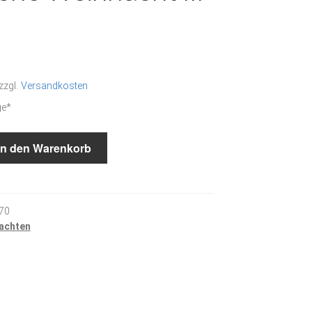
zzgl.
Versandkosten
ge*
In den Warenkorb
70
achten