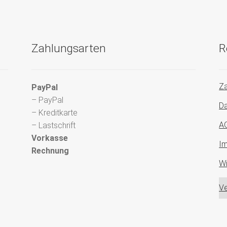
Zahlungsarten
R
Za
PayPal
– PayPal
Da
– Kreditkarte
A
– Lastschrift
Vorkasse
I
Rechnung
Wi
Ve