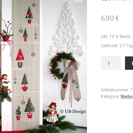
🔍
6,90
€
inkl. 19 % MwSt.
Lieferzeit:
2-7 Ta
Ländliche
Weihnacht
III
Menge
Artikelnummer:
7
Kategorie:
Weihn