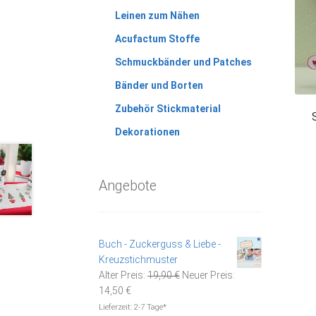
Leinen zum Nähen
Acufactum Stoffe
Schmuckbänder und Patches
Bänder und Borten
Zubehör Stickmaterial
Dekorationen
Angebote
Buch - Zuckerguss & Liebe -
Kreuzstichmuster
Ursprünglicher
Alter Preis:
19,90
€
Neuer Preis:
Aktueller
Preis
14,50
€
Preis
war:
Lieferzeit:
2-7 Tage*