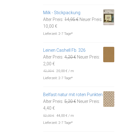
ist:
19,90 €
14,50 €.
Milk - Stickpackung
Ursprünglicher
Alter Preis:
14,95
€
Neuer Preis:
Aktueller
Preis
10,00
€
Preis
war:
Lieferzeit:
2-7 Tage*
ist:
14,95 €
10,00 €.
Leinen Cashell Fb. 326
Ursprünglicher
Alter Preis:
4,20
€
Neuer Preis:
Aktueller
Preis
2,00
€
Preis
war:
42,00
€
20,00
€
/
m
ist:
4,20 €
Lieferzeit:
2-7 Tage*
2,00 €.
Belfast natur mit roten Punkten
Ursprünglicher
Alter Preis:
5,20
€
Neuer Preis:
Aktueller
Preis
4,40
€
Preis
war:
52,00
€
44,00
€
/
m
ist:
5,20 €
Lieferzeit:
2-7 Tage*
4,40 €.