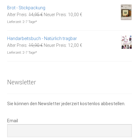
24,90 €
14,50 €.
Brot - Stickpackung
Ursprünglicher
Aktueller
Alter Preis:
14,95
€
Neuer Preis:
10,00
€
Preis
Preis
Lieferzeit:
2-7 Tage*
war:
ist:
14,95 €
10,00 €.
Handarbeitsbuch - Natürlich tragbar
Ursprünglicher
Aktueller
Alter Preis:
19,90
€
Neuer Preis:
12,00
€
Preis
Preis
Lieferzeit:
2-7 Tage*
war:
ist:
19,90 €
12,00 €.
Newsletter
Sie können den Newsletter jederzeit kostenlos abbestellen.
Email