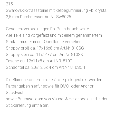
215
Swarovski-Strasssteine mit Klebegummierung Fb. crystal
2,5 mm Durchmesser Art.Nr. Sw8025
Geschenkverpackungen Fb. Palm-beach-white
Alle Teile sind vorgefalzt und mit einem gehämmertem
Strukturmuster in der Oberfläche versehen.
Shoppy groß ca. 17x16x8 cm Art.Nr. 810SG
Shoppy klein ca. 11x14x7 cm Art.Nr. 810SK
Tasche ca. 12x11x8 cm Art.NR. 810T
Schachtel ca. 20×12,5x 4 cm Art.Nr. 810SCH
Die Blumen können in rose / rot / pink gestickt werden.
Farbangaben hierfür sowie für DMC- oder Anchor-
Sticktwist
sowie Baumwollgarn von Vaupel & Heilenbeck sind in der
Stickanleitung enthalten.