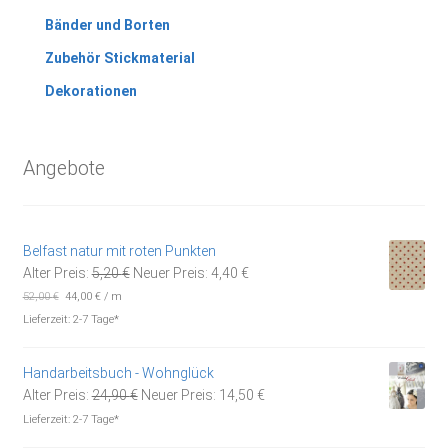
Bänder und Borten
Zubehör Stickmaterial
Dekorationen
Angebote
Belfast natur mit roten Punkten
Ursprünglicher
Aktueller
Alter Preis:
5,20
€
Neuer Preis:
4,40
€
Preis
Preis
52,00
€
44,00
€
/
m
war:
ist:
Lieferzeit:
2-7 Tage*
5,20 €
4,40 €.
Handarbeitsbuch - Wohnglück
Ursprünglicher
Aktueller
Alter Preis:
24,90
€
Neuer Preis:
14,50
€
Preis
Preis
Lieferzeit:
2-7 Tage*
war:
ist: