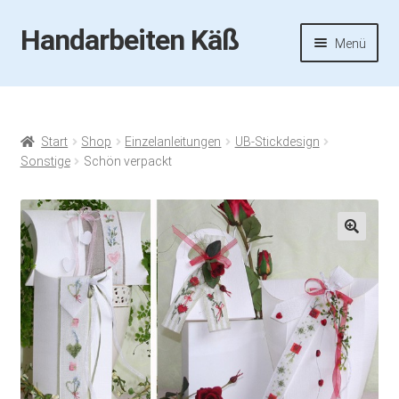
Handarbeiten Käß
Zur
Zum
Menü
Navigation
Inhalt
springen
springen
Startseite
Aktuelles
Start
Shop
Einzelanleitungen
UB-Stickdesign
Sonstige
Schön verpackt
Fotos
Termine
🔍
Handarbeiten-Käß-Shop
Kasse
Mein Konto