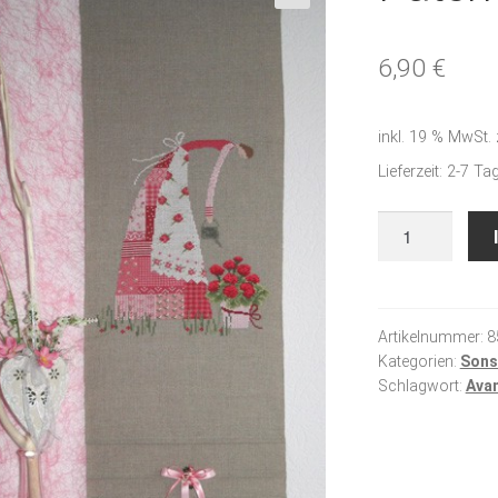
🔍
6,90
€
inkl. 19 % MwSt.
Lieferzeit:
2-7 Ta
Patchworklady
II
Menge
Artikelnummer:
8
Kategorien:
Sons
Schlagwort:
Ava