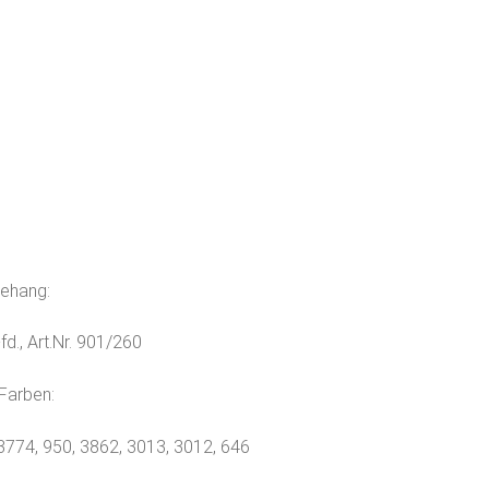
behang:
fd., Art.Nr. 901/260
Farben:
3774, 950, 3862, 3013, 3012, 646