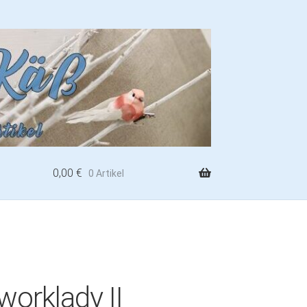
0,00
€
0 Artikel
orklady II