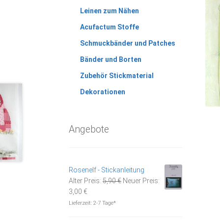
Leinen zum Nähen
Acufactum Stoffe
Schmuckbänder und Patches
Bänder und Borten
Zubehör Stickmaterial
Dekorationen
Angebote
Rosenelf - Stickanleitung
Ursprünglicher
Alter Preis:
5,90
€
Neuer Preis:
Aktueller
Preis
3,00
€
Preis
war:
Lieferzeit:
2-7 Tage*
ist:
5,90 €