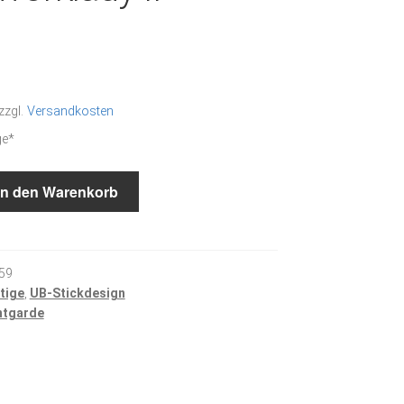
zzgl.
Versandkosten
ge*
In den Warenkorb
59
tige
,
UB-Stickdesign
ntgarde