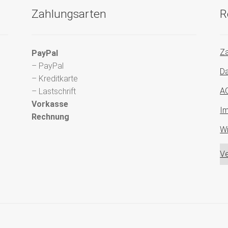
Zahlungsarten
R
Za
PayPal
– PayPal
Da
– Kreditkarte
A
– Lastschrift
Vorkasse
I
Rechnung
Wi
Ve