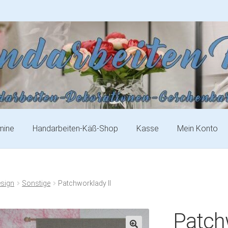
mine
Handarbeiten-Käß-Shop
Kasse
Mein Konto
esign
Sonstige
Patchworklady II
Patchw