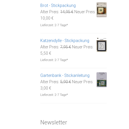
3,00 €.
Brot - Stickpackung
Ursprünglicher
Alter Preis:
14,95
€
Neuer Preis:
Aktueller
Preis
10,00
€
Preis
war:
Lieferzeit:
2-7 Tage*
ist:
14,95 €
10,00 €.
Katzenidylle - Stickpackung
Ursprünglicher
Alter Preis:
7,95
€
Neuer Preis:
Aktueller
Preis
5,50
€
Preis
war:
Lieferzeit:
2-7 Tage*
ist:
7,95 €
5,50 €.
Gartenbank - Stickanleitung
Ursprünglicher
Alter Preis:
5,90
€
Neuer Preis:
Aktueller
Preis
3,00
€
Preis
war:
Lieferzeit:
2-7 Tage*
ist:
5,90 €
3,00 €.
Newsletter