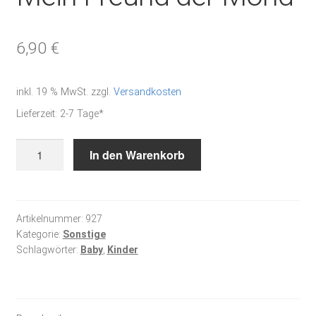
6,90
€
inkl. 19 % MwSt.
zzgl.
Versandkosten
Lieferzeit:
2-7 Tage*
Mein
In den Warenkorb
Freund
der
Mond
Menge
Artikelnummer:
927
Kategorie:
Sonstige
Schlagwörter:
Baby
,
Kinder