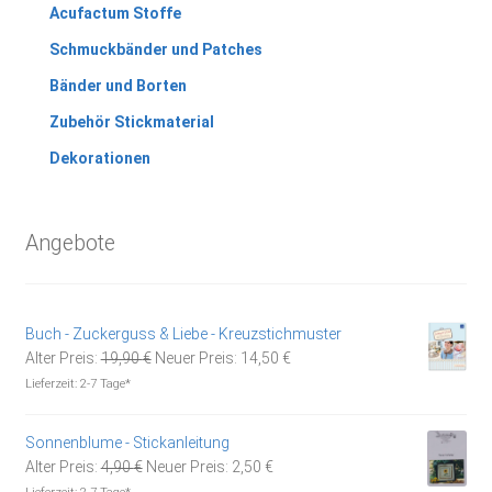
Acufactum Stoffe
Schmuckbänder und Patches
Bänder und Borten
Zubehör Stickmaterial
Dekorationen
Angebote
Buch - Zuckerguss & Liebe - Kreuzstichmuster
Ursprünglicher
Aktueller
Alter Preis:
19,90
€
Neuer Preis:
14,50
€
Preis
Preis
Lieferzeit:
2-7 Tage*
war:
ist:
19,90 €
14,50 €.
Sonnenblume - Stickanleitung
Ursprünglicher
Aktueller
Alter Preis:
4,90
€
Neuer Preis:
2,50
€
Preis
Preis