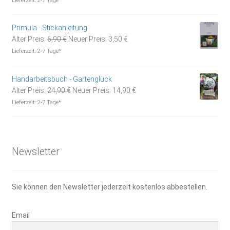
Lieferzeit:
2-7 Tage*
war:
ist:
4,90 €
2,50 €.
Primula - Stickanleitung
Ursprünglicher
Aktueller
Alter Preis:
6,90
€
Neuer Preis:
3,50
€
Preis
Preis
Lieferzeit:
2-7 Tage*
war:
ist:
6,90 €
3,50 €.
Handarbeitsbuch - Gartenglück
Ursprünglicher
Aktueller
Alter Preis:
24,90
€
Neuer Preis:
14,90
€
Preis
Preis
Lieferzeit:
2-7 Tage*
war:
ist:
24,90 €
14,90 €.
Newsletter
Sie können den Newsletter jederzeit kostenlos abbestellen.
Email