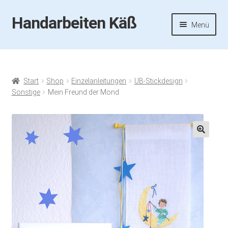
Handarbeiten Käß
Zur
Zum
Menü
Navigation
Inhalt
springen
springen
Startseite
Aktuelles
Start
Shop
Einzelanleitungen
UB-Stickdesign
Sonstige
Mein Freund der Mond
Fotos
Termine
🔍
Handarbeiten-Käß-Shop
Kasse
Mein Konto