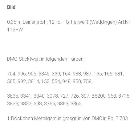
Bild
0,35 m Leinenstoff, 12-fd., Fb. hellweiß (Weddingen) Art.Nr.
113HW
DMC-Sticktwist in folgenden Farben:
704, 906, 905, 3345, 369, 164, 988, 987, 165, 166, 581,
505, 992, 3814, 153, 554, 948, 950, 758,
3835, 3341, 3340, 3078, 727, 726, 307, B5200, 963, 3716,
3833, 3832, 598, 3766, 3863, 3862
1 Döckchen Metallgarn in grasgrün von DMC in Fb. E 703