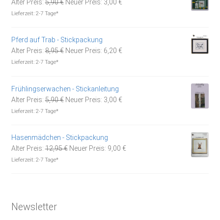
Ursprünglicher
Aktueller
Alter Preis:
5,90
€
Neuer Preis:
3,00
€
Preis
Preis
Lieferzeit:
2-7 Tage*
war:
ist:
5,90 €
3,00 €.
Pferd auf Trab - Stickpackung
Ursprünglicher
Aktueller
Alter Preis:
8,95
€
Neuer Preis:
6,20
€
Preis
Preis
Lieferzeit:
2-7 Tage*
war:
ist:
8,95 €
6,20 €.
Frühlingserwachen - Stickanleitung
Ursprünglicher
Aktueller
Alter Preis:
5,90
€
Neuer Preis:
3,00
€
Preis
Preis
Lieferzeit:
2-7 Tage*
war:
ist:
5,90 €
3,00 €.
Hasenmädchen - Stickpackung
Ursprünglicher
Aktueller
Alter Preis:
12,95
€
Neuer Preis:
9,00
€
Preis
Preis
Lieferzeit:
2-7 Tage*
war:
ist:
12,95 €
9,00 €.
Newsletter