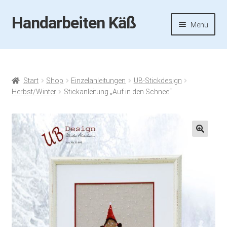
Handarbeiten Käß
Zur
Zum
Menü
Navigation
Inhalt
springen
springen
Startseite
Aktuelles
Start
Shop
Einzelanleitungen
UB-Stickdesign
Herbst/Winter
Stickanleitung „Auf in den Schnee“
Fotos
Termine
🔍
Handarbeiten-Käß-Shop
Kasse
Mein Konto