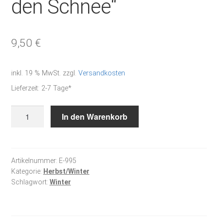
den Schnee“
9,50
€
inkl. 19 % MwSt.
zzgl.
Versandkosten
Lieferzeit:
2-7 Tage*
Stickanleitung
In den Warenkorb
"Auf
in
den
Schnee"
Artikelnummer:
E-995
Kategorie:
Herbst/Winter
Menge
Schlagwort:
Winter