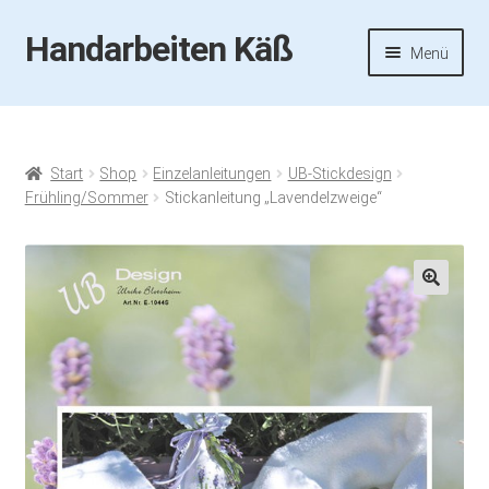
Handarbeiten Käß
Zur
Zum
Menü
Navigation
Inhalt
springen
springen
Startseite
Aktuelles
Start
Shop
Einzelanleitungen
UB-Stickdesign
Frühling/Sommer
Stickanleitung „Lavendelzweige“
Fotos
Termine
🔍
Handarbeiten-Käß-Shop
Kasse
Mein Konto