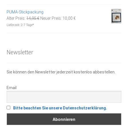
war:
ist:
16,95 €
11,80 €.
PUMA-Stickpackung
Ursprünglicher
Aktueller
Alter Preis:
14,95
€
Neuer Preis:
10,00
€
Preis
Preis
Lieferzeit:
2-7 Tage*
war:
ist:
14,95 €
10,00 €.
Newsletter
Sie können den Newsletter jederzeit kostenlos abbestellen.
Email
Bitte beachten Sie unsere Datenschutzerklärung.