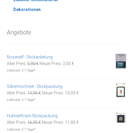
Dekorationen
Angebote
Rosenelf - Stickanleitung
Ursprünglicher
Aktueller
Alter Preis:
5,90
€
Neuer Preis:
3,00
€
Preis
Preis
Lieferzeit:
2-7 Tage*
war:
ist:
5,90 €
3,00 €.
SilberHochzeit - Stickpackung
Ursprünglicher
Aktueller
Alter Preis:
14,95
€
Neuer Preis:
10,00
€
Preis
Preis
Lieferzeit:
2-7 Tage*
war:
ist:
14,95 €
10,00 €.
HühnerKram-Stickpackung
Ursprünglicher
Aktueller
Alter Preis:
16,95
€
Neuer Preis:
11,80
€
Preis
Preis
Lieferzeit:
2-7 Tage*