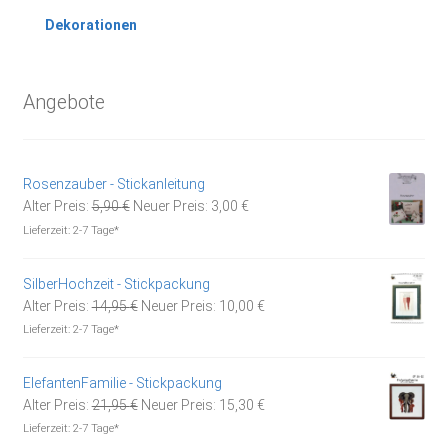
Dekorationen
Angebote
Rosenzauber - Stickanleitung
Ursprünglicher
Aktueller
Alter Preis:
5,90
€
Neuer Preis:
3,00
€
Preis
Preis
Lieferzeit:
2-7 Tage*
war:
ist:
5,90 €
3,00 €.
SilberHochzeit - Stickpackung
Ursprünglicher
Aktueller
Alter Preis:
14,95
€
Neuer Preis:
10,00
€
Preis
Preis
Lieferzeit:
2-7 Tage*
war:
ist:
14,95 €
10,00 €.
ElefantenFamilie - Stickpackung
Ursprünglicher
Aktueller
Alter Preis:
21,95
€
Neuer Preis:
15,30
€
Preis
Preis
Lieferzeit:
2-7 Tage*