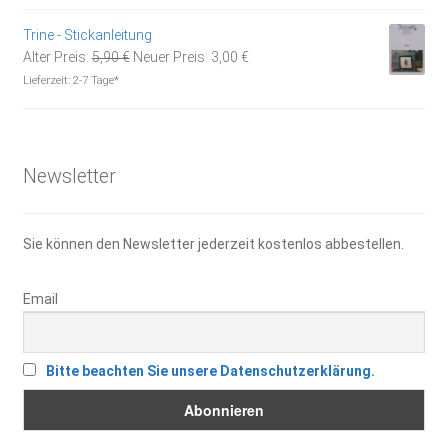
war:
ist:
21,95 €
15,30 €.
Trine - Stickanleitung
Ursprünglicher
Aktueller
Alter Preis:
5,90
€
Neuer Preis:
3,00
€
Preis
Preis
Lieferzeit:
2-7 Tage*
war:
ist:
5,90 €
3,00 €.
Newsletter
Sie können den Newsletter jederzeit kostenlos abbestellen.
Email
Bitte beachten Sie unsere Datenschutzerklärung.