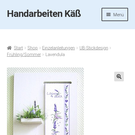
Handarbeiten Käß
Zur
Zum
Menü
Navigation
Inhalt
springen
springen
Startseite
Aktuelles
Start
Shop
Einzelanleitungen
UB-Stickdesign
Frühling/Sommer
Lavendula
Fotos
Termine
🔍
Handarbeiten-Käß-Shop
Kasse
Mein Konto