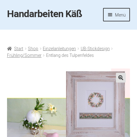
Handarbeiten Käß
Zur
Zum
Menü
Navigation
Inhalt
springen
springen
Startseite
Aktuelles
Start
Shop
Einzelanleitungen
UB-Stickdesign
Frühling/Sommer
Entlang des Tulpenfeldes
Fotos
Termine
🔍
Handarbeiten-Käß-Shop
Kasse
Mein Konto