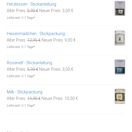
Herzkissen - Stickanleitung
Ursprünglicher
Aktueller
Alter Preis:
5,90
€
Neuer Preis:
3,00
€
Preis
Preis
Lieferzeit:
2-7 Tage*
war:
ist:
5,90 €
3,00 €.
Hasenmädchen - Stickpackung
Ursprünglicher
Aktueller
Alter Preis:
12,95
€
Neuer Preis:
9,00
€
Preis
Preis
Lieferzeit:
2-7 Tage*
war:
ist:
12,95 €
9,00 €.
Rosenelf - Stickanleitung
Ursprünglicher
Aktueller
Alter Preis:
5,90
€
Neuer Preis:
3,00
€
Preis
Preis
Lieferzeit:
2-7 Tage*
war:
ist:
5,90 €
3,00 €.
Milk - Stickpackung
Ursprünglicher
Aktueller
Alter Preis:
14,95
€
Neuer Preis:
10,00
€
Preis
Preis
Lieferzeit:
2-7 Tage*
war:
ist:
14,95 €
10,00 €.