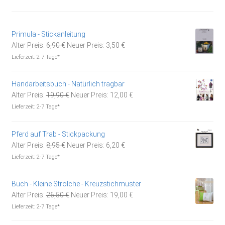
Primula - Stickanleitung
Ursprünglicher
Aktueller
Alter Preis:
6,90
€
Neuer Preis:
3,50
€
Preis
Preis
Lieferzeit:
2-7 Tage*
war:
ist:
6,90 €
3,50 €.
Handarbeitsbuch - Natürlich tragbar
Ursprünglicher
Aktueller
Alter Preis:
19,90
€
Neuer Preis:
12,00
€
Preis
Preis
Lieferzeit:
2-7 Tage*
war:
ist:
19,90 €
12,00 €.
Pferd auf Trab - Stickpackung
Ursprünglicher
Aktueller
Alter Preis:
8,95
€
Neuer Preis:
6,20
€
Preis
Preis
Lieferzeit:
2-7 Tage*
war:
ist:
8,95 €
6,20 €.
Buch - Kleine Strolche - Kreuzstichmuster
Ursprünglicher
Aktueller
Alter Preis:
26,50
€
Neuer Preis:
19,00
€
Preis
Preis
Lieferzeit:
2-7 Tage*
war:
ist: