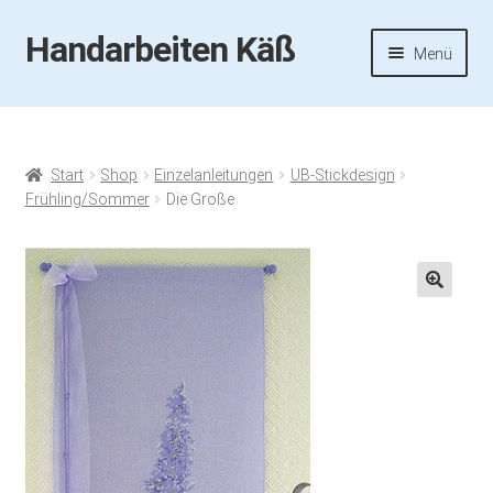
Handarbeiten Käß
Zur
Zum
Menü
Navigation
Inhalt
springen
springen
Startseite
Aktuelles
Start
Shop
Einzelanleitungen
UB-Stickdesign
Frühling/Sommer
Die Große
Fotos
Termine
🔍
Handarbeiten-Käß-Shop
Kasse
Mein Konto