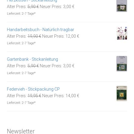
Ursprünglicher
Aktueller
Alter Preis:
5,90
€
Neuer Preis:
3,00
€
Preis
Preis
Lieferzeit:
2-7 Tage*
war:
ist:
5,90 €
3,00 €.
Handarbeitsbuch - Natürlich tragbar
Ursprünglicher
Aktueller
Alter Preis:
19,90
€
Neuer Preis:
12,00
€
Preis
Preis
Lieferzeit:
2-7 Tage*
war:
ist:
19,90 €
12,00 €.
Gartenbank - Stickanleitung
Ursprünglicher
Aktueller
Alter Preis:
5,90
€
Neuer Preis:
3,00
€
Preis
Preis
Lieferzeit:
2-7 Tage*
war:
ist:
5,90 €
3,00 €.
Federvieh - Stickpackung CP
Ursprünglicher
Aktueller
Alter Preis:
19,95
€
Neuer Preis:
14,00
€
Preis
Preis
Lieferzeit:
2-7 Tage*
war:
ist:
19,95 €
14,00 €.
Newsletter