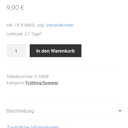
9,90
€
inkl. 19 % MwSt.
zzgl.
Versandkosten
Lieferzeit:
2-7 Tage*
Der
In den Warenkorb
Frühling
ist
da
-
Artikelnummer:
E-1084F
Kategorie:
Frühling/Sommer
Stickanleitung
Menge
Beschreibung
Zusätzliche Informationen