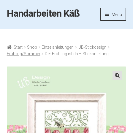
Handarbeiten Käß
Zur
Zum
Menü
Navigation
Inhalt
springen
springen
Startseite
Aktuelles
Start
Shop
Einzelanleitungen
UB-Stickdesign
Frühling/Sommer
Der Frühling ist da – Stickanleitung
Fotos
Termine
🔍
Handarbeiten-Käß-Shop
Kasse
Mein Konto