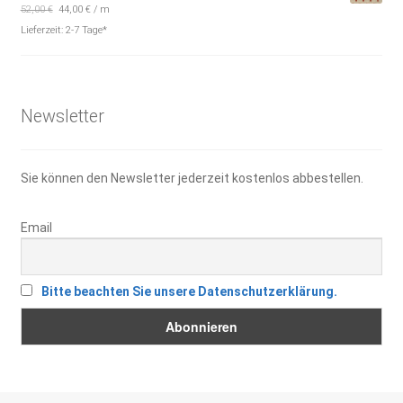
Preis
Preis
52,00
€
44,00
€
/
m
war:
ist:
Lieferzeit:
2-7 Tage*
5,20 €
4,40 €.
Newsletter
Sie können den Newsletter jederzeit kostenlos abbestellen.
Email
Bitte beachten Sie unsere Datenschutzerklärung.