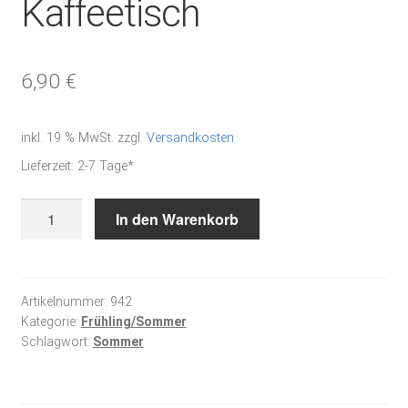
Kaffeetisch
6,90
€
inkl. 19 % MwSt.
zzgl.
Versandkosten
Lieferzeit:
2-7 Tage*
Blumen
In den Warenkorb
für
den
Kaffeetisch
Menge
Artikelnummer:
942
Kategorie:
Frühling/Sommer
Schlagwort:
Sommer