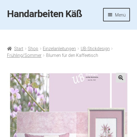
Handarbeiten Käß
Zur
Zum
Menü
Navigation
Inhalt
springen
springen
Startseite
Aktuelles
Start
Shop
Einzelanleitungen
UB-Stickdesign
Frühling/Sommer
Blumen für den Kaffeetisch
Fotos
Termine
🔍
Handarbeiten-Käß-Shop
Kasse
Mein Konto