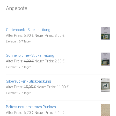
Angebote
Gartenbank - Stickanleitung
Ursprünglicher
Aktueller
Alter Preis:
5,90
€
Neuer Preis:
3,00
€
Preis
Preis
Lieferzeit:
2-7 Tage*
war:
ist:
5,90 €
3,00 €.
Sonnenblume - Stickanleitung
Ursprünglicher
Aktueller
Alter Preis:
4,90
€
Neuer Preis:
2,50
€
Preis
Preis
Lieferzeit:
2-7 Tage*
war:
ist:
4,90 €
2,50 €.
Silberrücken - Stickpackung
Ursprünglicher
Aktueller
Alter Preis:
15,95
€
Neuer Preis:
11,00
€
Preis
Preis
Lieferzeit:
2-7 Tage*
war:
ist:
15,95 €
11,00 €.
Belfast natur mit roten Punkten
Ursprünglicher
Aktueller
Alter Preis:
5,20
€
Neuer Preis:
4,40
€