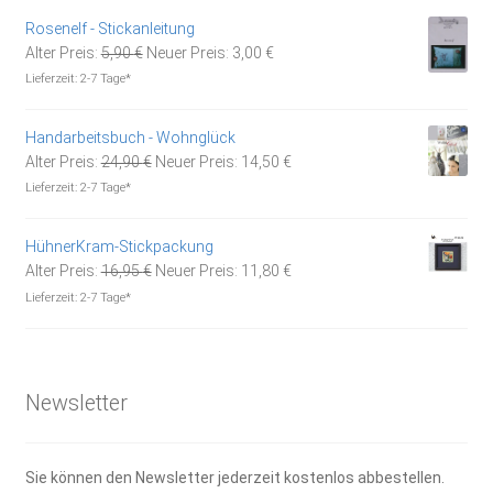
14,95 €
10,00 €.
Rosenelf - Stickanleitung
Ursprünglicher
Aktueller
Alter Preis:
5,90
€
Neuer Preis:
3,00
€
Preis
Preis
Lieferzeit:
2-7 Tage*
war:
ist:
5,90 €
3,00 €.
Handarbeitsbuch - Wohnglück
Ursprünglicher
Aktueller
Alter Preis:
24,90
€
Neuer Preis:
14,50
€
Preis
Preis
Lieferzeit:
2-7 Tage*
war:
ist:
24,90 €
14,50 €.
HühnerKram-Stickpackung
Ursprünglicher
Aktueller
Alter Preis:
16,95
€
Neuer Preis:
11,80
€
Preis
Preis
Lieferzeit:
2-7 Tage*
war:
ist:
16,95 €
11,80 €.
Newsletter
Sie können den Newsletter jederzeit kostenlos abbestellen.