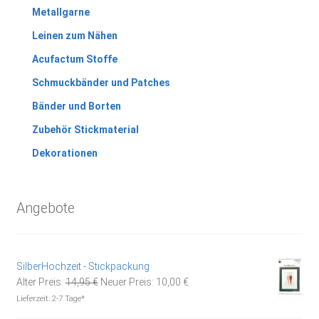
Metallgarne
Leinen zum Nähen
Acufactum Stoffe
Schmuckbänder und Patches
Bänder und Borten
Zubehör Stickmaterial
Dekorationen
Angebote
SilberHochzeit - Stickpackung
Ursprünglicher
Aktueller
Alter Preis:
14,95
€
Neuer Preis:
10,00
€
Preis
Preis
Lieferzeit:
2-7 Tage*
war:
ist: