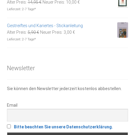
Ursprünglicher
Aktueller
Alter Preis:
14,95
€
Neuer Preis:
10,00
€
Preis
Preis
Lieferzeit:
2-7 Tage*
war:
ist:
14,95 €
10,00 €.
Gestreiftes und Kariertes - Stickanleitung
Ursprünglicher
Aktueller
Alter Preis:
5,90
€
Neuer Preis:
3,00
€
Preis
Preis
Lieferzeit:
2-7 Tage*
war:
ist:
5,90 €
3,00 €.
Newsletter
Sie können den Newsletter jederzeit kostenlos abbestellen.
Email
Bitte beachten Sie unsere Datenschutzerklärung.