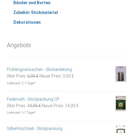
Bänder und Borten
Zubehör Stickmaterial
Dekorationen
Angebote
Frühlingserwachen - Stickanleitung
Ursprünglicher
Aktueller
Alter Preis:
5,90
€
Neuer Preis:
3,00
€
Preis
Preis
Lieferzeit:
2-7 Tage*
war:
ist:
5,90 €
3,00 €.
Federvieh - Stickpackung CP
Ursprünglicher
Aktueller
Alter Preis:
19,95
€
Neuer Preis:
14,00
€
Preis
Preis
Lieferzeit:
2-7 Tage*
war:
ist:
19,95 €
14,00 €.
SilberHochzeit - Stickpackung