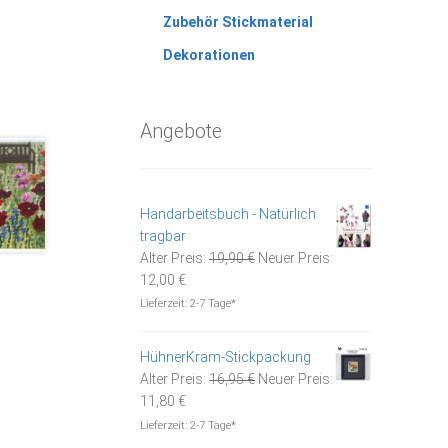
Zubehör Stickmaterial
Dekorationen
Angebote
Handarbeitsbuch - Natürlich
tragbar
Ursprünglicher
Alter Preis:
19,90
€
Neuer Preis:
Aktueller
Preis
12,00
€
Preis
war:
Lieferzeit:
2-7 Tage*
ist:
19,90 €
12,00 €.
HühnerKram-Stickpackung
Ursprünglicher
Alter Preis:
16,95
€
Neuer Preis:
Aktueller
Preis
11,80
€
Preis
war:
Lieferzeit:
2-7 Tage*
ist:
16,95 €