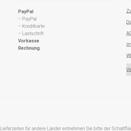
Za
PayPal
– PayPal
Da
– Kreditkarte
A
– Lastschrift
Vorkasse
I
Rechnung
Wi
Ve
s, Lieferzeiten für andere Länder entnehmen Sie bitte der Schaltf