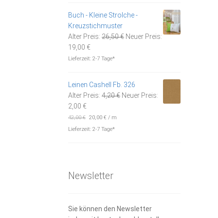
11,80 €.
Buch - Kleine Strolche -
Kreuzstichmuster
Ursprünglicher
Alter Preis:
26,50
€
Neuer Preis:
Aktueller
Preis
19,00
€
Preis
war:
Lieferzeit:
2-7 Tage*
ist:
26,50 €
19,00 €.
Leinen Cashell Fb. 326
Ursprünglicher
Alter Preis:
4,20
€
Neuer Preis:
Aktueller
Preis
2,00
€
Preis
war:
42,00
€
20,00
€
/
m
ist:
4,20 €
Lieferzeit:
2-7 Tage*
2,00 €.
Newsletter
Sie können den Newsletter