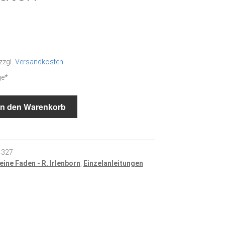
zzgl.
Versandkosten
ge*
In den Warenkorb
 327
eine Faden - R. Irlenborn
,
Einzelanleitungen