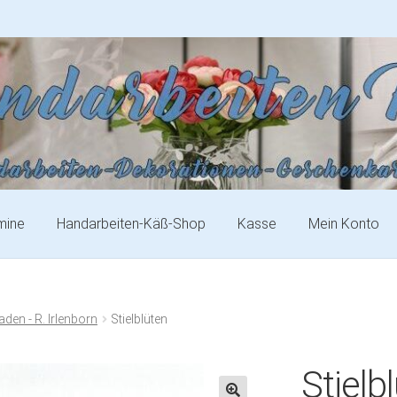
mine
Handarbeiten-Käß-Shop
Kasse
Mein Konto
aden - R. Irlenborn
Stielblüten
Stielb