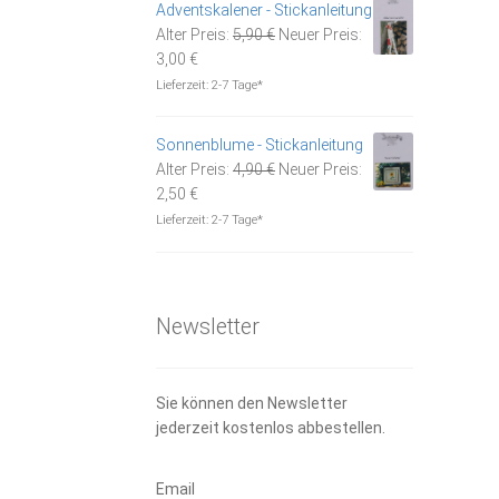
Adventskalener - Stickanleitung
Ursprünglicher
Alter Preis:
5,90
€
Neuer Preis:
Aktueller
Preis
3,00
€
Preis
war:
Lieferzeit:
2-7 Tage*
ist:
5,90 €
3,00 €.
Sonnenblume - Stickanleitung
Ursprünglicher
Alter Preis:
4,90
€
Neuer Preis:
Aktueller
Preis
2,50
€
Preis
war:
Lieferzeit:
2-7 Tage*
ist:
4,90 €
2,50 €.
Newsletter
Sie können den Newsletter
jederzeit kostenlos abbestellen.
Email