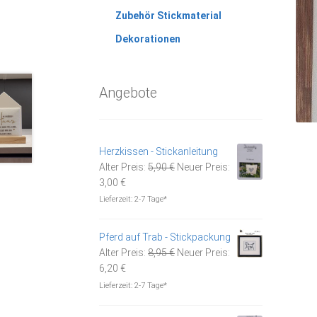
Zubehör Stickmaterial
Dekorationen
Angebote
Herzkissen - Stickanleitung
Ursprünglicher
Alter Preis:
5,90
€
Neuer Preis:
Aktueller
Preis
3,00
€
Preis
war:
Lieferzeit:
2-7 Tage*
ist:
5,90 €
3,00 €.
Pferd auf Trab - Stickpackung
Ursprünglicher
Alter Preis:
8,95
€
Neuer Preis:
Aktueller
Preis
6,20
€
Preis
war:
Lieferzeit:
2-7 Tage*
ist:
8,95 €
6,20 €.