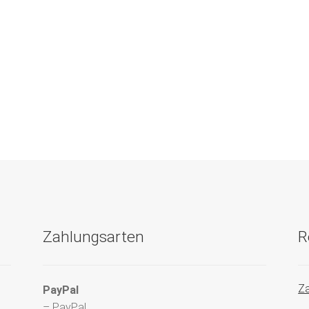
Zahlungsarten
R
Za
PayPal
– PayPal