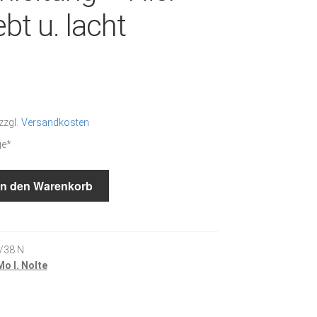
iebt u. lacht
zzgl.
Versandkosten
ge*
In den Warenkorb
/38 N
o I. Nolte