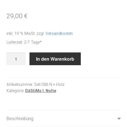
29,00
€
inkl. 19 % MwSt.
zzgl.
Versandkosten
Lieferzeit:
2-7 Tage*
Holzständer
In den Warenkorb
"In
unserem
Haus"
Menge
Artikelnummer:
Set/386 N + Holz
Kategorie:
DäStiMo I. Nolte
Beschreibung