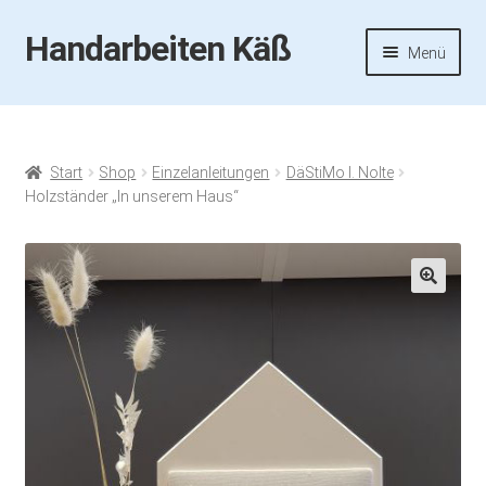
Handarbeiten Käß
Zur
Zum
Menü
Navigation
Inhalt
springen
springen
Startseite
Aktuelles
Start
Shop
Einzelanleitungen
DäStiMo I. Nolte
Holzständer „In unserem Haus“
Fotos
Termine
🔍
Handarbeiten-Käß-Shop
Kasse
Mein Konto