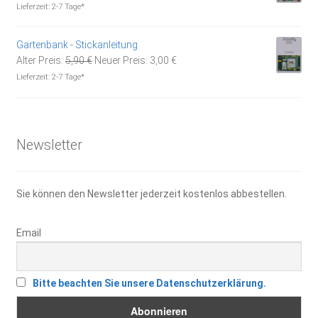
Preis
Preis
Lieferzeit:
2-7 Tage*
war:
ist:
5,90 €
3,00 €.
Gartenbank - Stickanleitung
Ursprünglicher
Aktueller
Alter Preis:
5,90
€
Neuer Preis:
3,00
€
Preis
Preis
Lieferzeit:
2-7 Tage*
war:
ist:
5,90 €
3,00 €.
Newsletter
Sie können den Newsletter jederzeit kostenlos abbestellen.
Email
Bitte beachten Sie unsere Datenschutzerklärung.