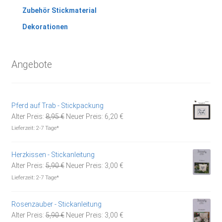
Zubehör Stickmaterial
Dekorationen
Angebote
Pferd auf Trab - Stickpackung
Ursprünglicher
Aktueller
Alter Preis:
8,95
€
Neuer Preis:
6,20
€
Preis
Preis
Lieferzeit:
2-7 Tage*
war:
ist:
8,95 €
6,20 €.
Herzkissen - Stickanleitung
Ursprünglicher
Aktueller
Alter Preis:
5,90
€
Neuer Preis:
3,00
€
Preis
Preis
Lieferzeit:
2-7 Tage*
war:
ist:
5,90 €
3,00 €.
Rosenzauber - Stickanleitung
Ursprünglicher
Aktueller
Alter Preis:
5,90
€
Neuer Preis:
3,00
€