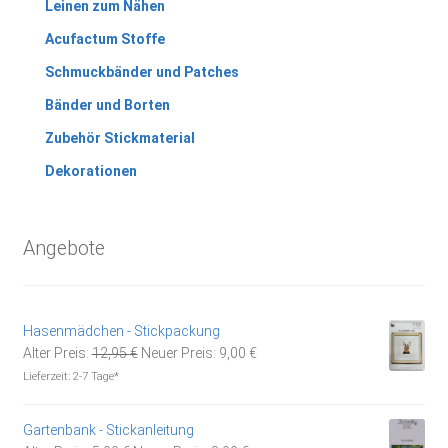
Leinen zum Nähen
Acufactum Stoffe
Schmuckbänder und Patches
Bänder und Borten
Zubehör Stickmaterial
Dekorationen
Angebote
Hasenmädchen - Stickpackung
Ursprünglicher
Aktueller
Alter Preis:
12,95
€
Neuer Preis:
9,00
€
Preis
Preis
Lieferzeit:
2-7 Tage*
war:
ist:
12,95 €
9,00 €.
Gartenbank - Stickanleitung