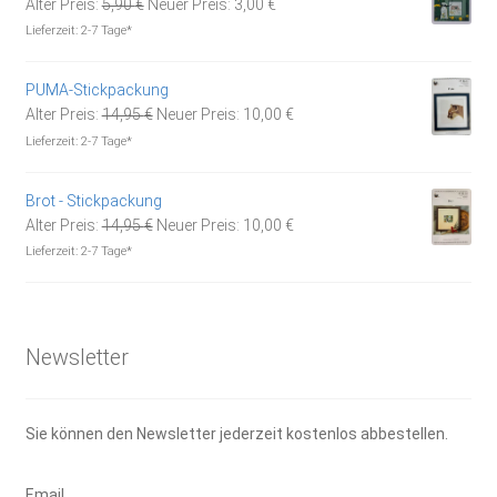
Ursprünglicher
Aktueller
Alter Preis:
5,90
€
Neuer Preis:
3,00
€
Preis
Preis
Lieferzeit:
2-7 Tage*
war:
ist:
5,90 €
3,00 €.
PUMA-Stickpackung
Ursprünglicher
Aktueller
Alter Preis:
14,95
€
Neuer Preis:
10,00
€
Preis
Preis
Lieferzeit:
2-7 Tage*
war:
ist:
14,95 €
10,00 €.
Brot - Stickpackung
Ursprünglicher
Aktueller
Alter Preis:
14,95
€
Neuer Preis:
10,00
€
Preis
Preis
Lieferzeit:
2-7 Tage*
war:
ist:
14,95 €
10,00 €.
Newsletter
Sie können den Newsletter jederzeit kostenlos abbestellen.
Email