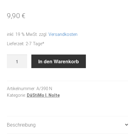
9,90
€
inkl. 19 % MwSt.
zzgl.
Versandkosten
Lieferzeit:
2-7 Tage*
Bunter
In den Warenkorb
Nikolaus
-
Ho,ho,
ho
Artikelnummer:
A/390 N
Kategorie:
DäStiMo I. Nolte
Menge
Beschreibung