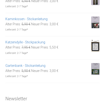
Ursprünglicher
Aktueller
Alter Preis:
5,90
€
Neuer Preis:
3,00
€
Preis
Preis
Lieferzeit:
2-7 Tage*
war:
ist:
5,90 €
3,00 €.
Kaminkissen - Stickanleitung
Ursprünglicher
Aktueller
Alter Preis:
5,90
€
Neuer Preis:
3,00
€
Preis
Preis
Lieferzeit:
2-7 Tage*
war:
ist:
5,90 €
3,00 €.
Katzenidylle - Stickpackung
Ursprünglicher
Aktueller
Alter Preis:
7,95
€
Neuer Preis:
5,50
€
Preis
Preis
Lieferzeit:
2-7 Tage*
war:
ist:
7,95 €
5,50 €.
Gartenbank - Stickanleitung
Ursprünglicher
Aktueller
Alter Preis:
5,90
€
Neuer Preis:
3,00
€
Preis
Preis
Lieferzeit:
2-7 Tage*
war:
ist:
5,90 €
3,00 €.
Newsletter