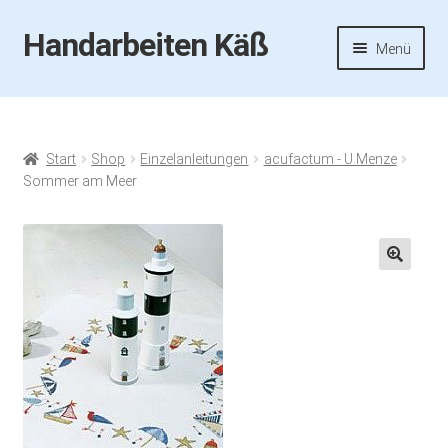
Handarbeiten Käß
Zur
Zum
Menü
Navigation
Inhalt
springen
springen
Startseite
Aktuelles
Start
Shop
Einzelanleitungen
acufactum - U.Menze
Sommer am Meer
Fotos
Termine
🔍
Handarbeiten-Käß-Shop
Kasse
Mein Konto