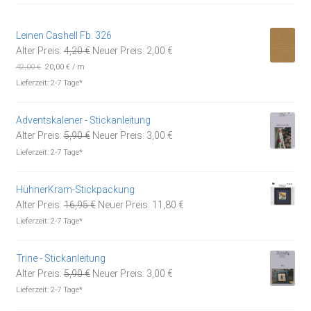
Leinen Cashell Fb. 326
Ursprünglicher
Aktueller
Alter Preis:
4,20
€
Neuer Preis:
2,00
€
Preis
Preis
42,00
€
20,00
€
/
m
war:
ist:
Lieferzeit:
2-7 Tage*
4,20 €
2,00 €.
Adventskalener - Stickanleitung
Ursprünglicher
Aktueller
Alter Preis:
5,90
€
Neuer Preis:
3,00
€
Preis
Preis
Lieferzeit:
2-7 Tage*
war:
ist:
5,90 €
3,00 €.
HühnerKram-Stickpackung
Ursprünglicher
Aktueller
Alter Preis:
16,95
€
Neuer Preis:
11,80
€
Preis
Preis
Lieferzeit:
2-7 Tage*
war:
ist:
16,95 €
11,80 €.
Trine - Stickanleitung
Ursprünglicher
Aktueller
Alter Preis:
5,90
€
Neuer Preis:
3,00
€
Preis
Preis
Lieferzeit:
2-7 Tage*
war:
ist: