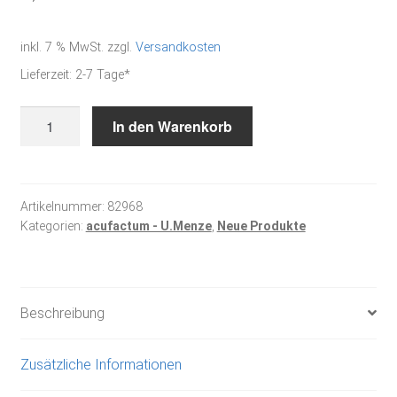
inkl. 7 % MwSt.
zzgl.
Versandkosten
Lieferzeit:
2-7 Tage*
Frühlingszauber
In den Warenkorb
Elfen-
Stickanleitung
Menge
Artikelnummer:
82968
Kategorien:
acufactum - U.Menze
,
Neue Produkte
Beschreibung
Zusätzliche Informationen