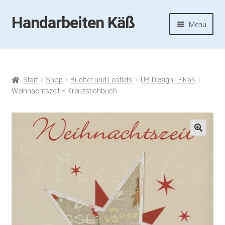
Handarbeiten Käß
Zur
Zum
Menü
Navigation
Inhalt
springen
springen
Startseite
Aktuelles
Start
Shop
Bücher und Leaflets
UB-Design - F.Käß
Weihnachtszeit – Kreuzstichbuch
Fotos
Termine
🔍
Handarbeiten-Käß-Shop
Kasse
Mein Konto