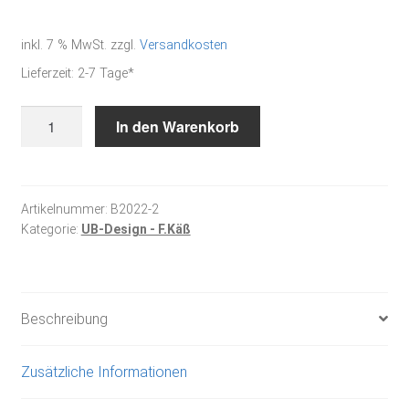
inkl. 7 % MwSt.
zzgl.
Versandkosten
Lieferzeit:
2-7 Tage*
Weihnachtszeit
In den Warenkorb
-
Kreuzstichbuch
Menge
Artikelnummer:
B2022-2
Kategorie:
UB-Design - F.Käß
Beschreibung
Zusätzliche Informationen