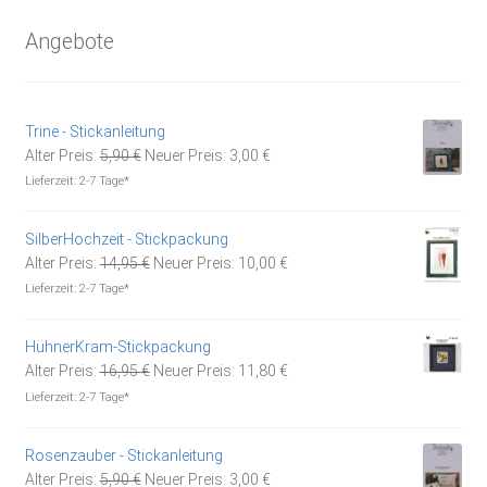
Angebote
Trine - Stickanleitung
Ursprünglicher
Aktueller
Alter Preis:
5,90
€
Neuer Preis:
3,00
€
Preis
Preis
Lieferzeit:
2-7 Tage*
war:
ist:
5,90 €
3,00 €.
SilberHochzeit - Stickpackung
Ursprünglicher
Aktueller
Alter Preis:
14,95
€
Neuer Preis:
10,00
€
Preis
Preis
Lieferzeit:
2-7 Tage*
war:
ist:
14,95 €
10,00 €.
HühnerKram-Stickpackung
Ursprünglicher
Aktueller
Alter Preis:
16,95
€
Neuer Preis:
11,80
€
Preis
Preis
Lieferzeit:
2-7 Tage*
war:
ist:
16,95 €
11,80 €.
Rosenzauber - Stickanleitung
Ursprünglicher
Aktueller
Alter Preis:
5,90
€
Neuer Preis:
3,00
€