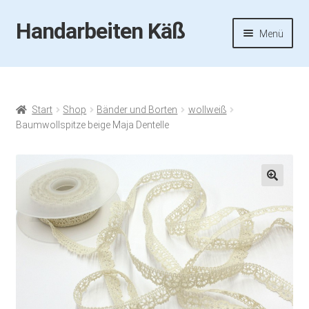
Handarbeiten Käß
Zur
Zum
Menü
Navigation
Inhalt
springen
springen
Startseite
Aktuelles
Start
Shop
Bänder und Borten
wollweiß
Baumwollspitze beige Maja Dentelle
Fotos
Termine
🔍
Handarbeiten-Käß-Shop
Kasse
Mein Konto