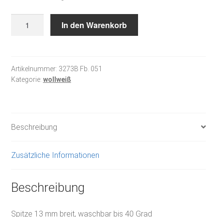
Baumwollspitze
In den Warenkorb
beige
Maja
Dentelle
Menge
Artikelnummer:
3273B Fb. 051
Kategorie:
wollweiß
Beschreibung
Zusätzliche Informationen
Beschreibung
Spitze 13 mm breit, waschbar bis 40 Grad