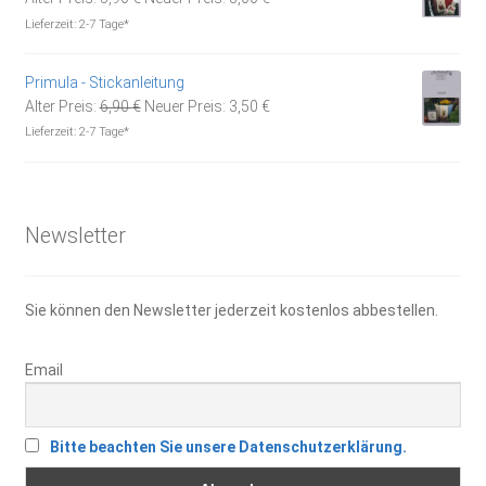
Preis
Preis
Lieferzeit:
2-7 Tage*
war:
ist:
5,90 €
3,00 €.
Primula - Stickanleitung
Ursprünglicher
Aktueller
Alter Preis:
6,90
€
Neuer Preis:
3,50
€
Preis
Preis
Lieferzeit:
2-7 Tage*
war:
ist:
6,90 €
3,50 €.
Newsletter
Sie können den Newsletter jederzeit kostenlos abbestellen.
Email
Bitte beachten Sie unsere Datenschutzerklärung.