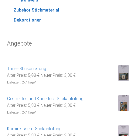
wollweiß
Zubehör Stickmaterial
Dekorationen
Angebote
Trine - Stickanleitung
Ursprünglicher
Aktueller
Alter Preis:
5,90
€
Neuer Preis:
3,00
€
Preis
Preis
Lieferzeit:
2-7 Tage*
war:
ist:
5,90 €
3,00 €.
Gestreiftes und Kariertes - Stickanleitung
Ursprünglicher
Aktueller
Alter Preis:
5,90
€
Neuer Preis:
3,00
€
Preis
Preis
Lieferzeit:
2-7 Tage*
war:
ist:
5,90 €
3,00 €.
Kaminkissen - Stickanleitung
Ursprünglicher
Aktueller
Alter Preis:
5,90
€
Neuer Preis:
3,00
€