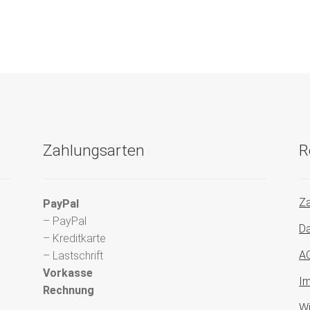
Zahlungsarten
R
Za
PayPal
– PayPal
Da
– Kreditkarte
A
– Lastschrift
Vorkasse
I
Rechnung
Wi