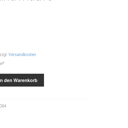
zzgl.
Versandkosten
ge*
In den Warenkorb
084