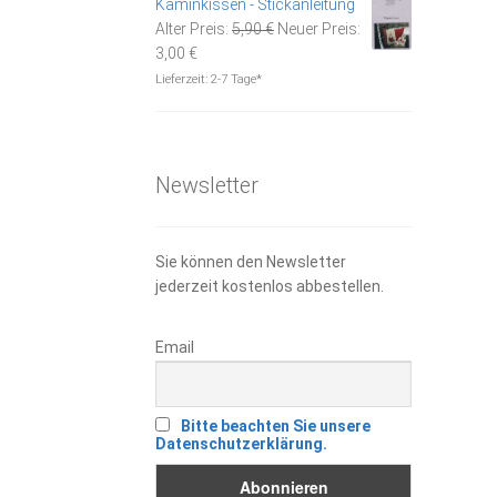
Kaminkissen - Stickanleitung
Ursprünglicher
Alter Preis:
5,90
€
Neuer Preis:
Aktueller
Preis
3,00
€
Preis
war:
Lieferzeit:
2-7 Tage*
ist:
5,90 €
3,00 €.
Newsletter
Sie können den Newsletter
jederzeit kostenlos abbestellen.
Email
Bitte beachten Sie unsere
Datenschutzerklärung.