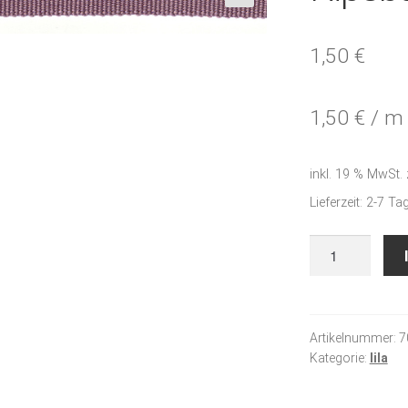
🔍
1,50
€
1,50
€
/
m
inkl. 19 % MwSt.
Lieferzeit:
2-7 Ta
Ripsband
mauve
Menge
Artikelnummer:
7
Kategorie:
lila