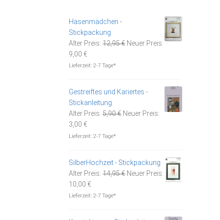
Hasenmädchen -
Stickpackung
Ursprünglicher
Alter Preis:
12,95
€
Neuer Preis:
Aktueller
Preis
9,00
€
Preis
war:
Lieferzeit:
2-7 Tage*
ist:
12,95 €
9,00 €.
Gestreiftes und Kariertes -
Stickanleitung
Ursprünglicher
Alter Preis:
5,90
€
Neuer Preis:
Aktueller
Preis
3,00
€
Preis
war:
Lieferzeit:
2-7 Tage*
ist:
5,90 €
3,00 €.
SilberHochzeit - Stickpackung
Ursprünglicher
Alter Preis:
14,95
€
Neuer Preis:
Aktueller
Preis
10,00
€
Preis
war:
Lieferzeit:
2-7 Tage*
ist:
14,95 €
10,00 €.