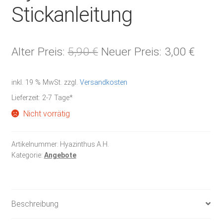
Stickanleitung
Ursprünglicher
Aktue
Alter Preis:
5,90
€
Neuer Preis:
3,00
€
Preis
Preis
inkl. 19 % MwSt.
zzgl.
Versandkosten
war:
ist:
Lieferzeit:
2-7 Tage*
5,90 €
3,00 
Nicht vorrätig
Artikelnummer:
Hyazinthus A.H.
Kategorie:
Angebote
Beschreibung