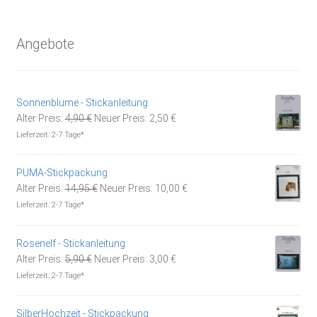
Angebote
Sonnenblume - Stickanleitung
Ursprünglicher
Aktueller
Alter Preis:
4,90
€
Neuer Preis:
2,50
€
Preis
Preis
Lieferzeit:
2-7 Tage*
war:
ist:
4,90 €
2,50 €.
PUMA-Stickpackung
Ursprünglicher
Aktueller
Alter Preis:
14,95
€
Neuer Preis:
10,00
€
Preis
Preis
Lieferzeit:
2-7 Tage*
war:
ist:
14,95 €
10,00 €.
Rosenelf - Stickanleitung
Ursprünglicher
Aktueller
Alter Preis:
5,90
€
Neuer Preis:
3,00
€
Preis
Preis
Lieferzeit:
2-7 Tage*
war:
ist:
5,90 €
3,00 €.
SilberHochzeit - Stickpackung