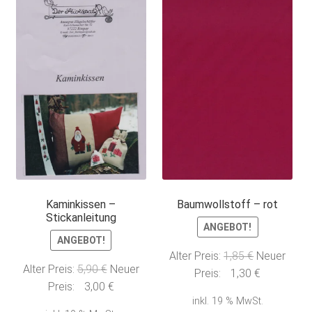
Kaminkissen –
Baumwollstoff – rot
Stickanleitung
ANGEBOT!
ANGEBOT!
Ursprünglic
Alter Preis:
1,85
€
Neuer
Ursprünglicher
Alter Preis:
5,90
€
Neuer
Preis
Aktueller
Preis:
1,30
€
Preis
Aktueller
Preis:
3,00
€
war:
Preis
inkl. 19 % MwSt.
war:
Preis
1,85 €
ist: