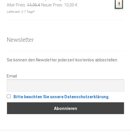
Ursprünglicher
Aktueller
Alter Preis:
14,95
€
Neuer Preis:
10,00
€
Preis
Preis
Lieferzeit:
2-7 Tage*
war:
ist:
14,95 €
10,00 €.
Newsletter
Sie können den Newsletter jederzeit kostenlos abbestellen.
Email
Bitte beachten Sie unsere Datenschutzerklärung.