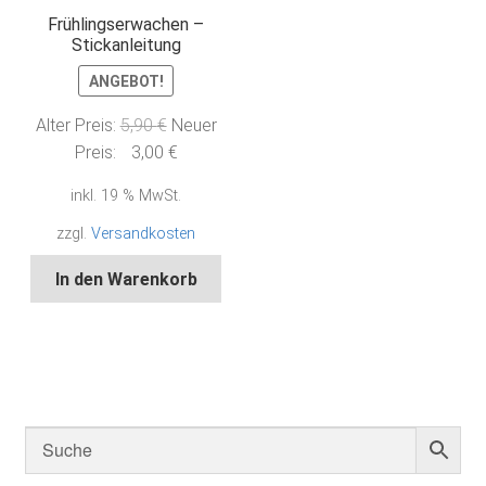
Frühlingserwachen –
Stickanleitung
ANGEBOT!
Ursprünglicher
Alter Preis:
5,90
€
Neuer
Preis
Aktueller
Preis:
3,00
€
war:
Preis
inkl. 19 % MwSt.
5,90 €
ist:
3,00 €.
zzgl.
Versandkosten
In den Warenkorb