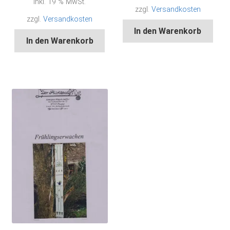
inkl. 19 % MwSt.
5,90 €
ist:
1,30 €.
zzgl.
Versandkosten
3,00 €.
zzgl.
Versandkosten
In den Warenkorb
In den Warenkorb