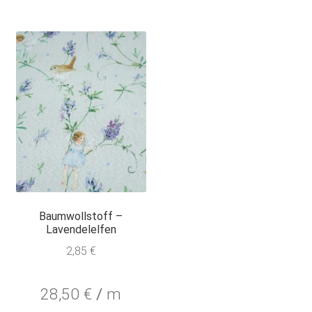
Baumwollstoff –
Lavendelelfen
2,85
€
28,50
€
/
m