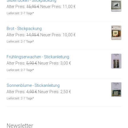
Silberrücken - Stickpackung
Ursprünglicher
Aktueller
Alter Preis:
15,95
€
Neuer Preis:
11,00
€
Preis
Preis
Lieferzeit:
2-7 Tage*
war:
ist:
15,95 €
11,00 €.
Brot - Stickpackung
Ursprünglicher
Aktueller
Alter Preis:
14,95
€
Neuer Preis:
10,00
€
Preis
Preis
Lieferzeit:
2-7 Tage*
war:
ist:
14,95 €
10,00 €.
Frühlingserwachen - Stickanleitung
Ursprünglicher
Aktueller
Alter Preis:
5,90
€
Neuer Preis:
3,00
€
Preis
Preis
Lieferzeit:
2-7 Tage*
war:
ist:
5,90 €
3,00 €.
Sonnenblume - Stickanleitung
Ursprünglicher
Aktueller
Alter Preis:
4,90
€
Neuer Preis:
2,50
€
Preis
Preis
Lieferzeit:
2-7 Tage*
war:
ist:
4,90 €
2,50 €.
Newsletter