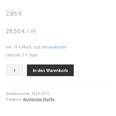
2,85
€
28,50
€
/
m
inkl. 19 % MwSt.
zzgl.
Versandkosten
Lieferzeit:
2-7 Tage*
Weihnachtsmomente
In den Warenkorb
-
Baumwollstoff
Menge
Artikelnummer:
3523-2014
Kategorie:
Acufactum Stoffe