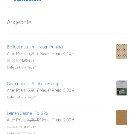
Angebote
Belfast natur mit roten Punkten
Ursprünglicher
Aktueller
Alter Preis:
5,20
€
Neuer Preis:
4,40
€
Preis
Preis
52,00
€
44,00
€
/
m
war:
ist:
Lieferzeit:
2-7 Tage*
5,20 €
4,40 €.
Gartenbank - Stickanleitung
Ursprünglicher
Aktueller
Alter Preis:
5,90
€
Neuer Preis:
3,00
€
Preis
Preis
Lieferzeit:
2-7 Tage*
war:
ist:
5,90 €
3,00 €.
Leinen Cashell Fb. 326
Ursprünglicher
Aktueller
Alter Preis:
4,20
€
Neuer Preis:
2,00
€
Preis
Preis
42,00
€
20,00
€
/
m
war:
ist:
Lieferzeit:
2-7 Tage*