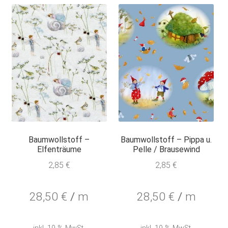
Baumwollstoff –
Baumwollstoff – Pippa u.
Elfenträume
Pelle / Brausewind
2,85
€
2,85
€
28,50
€
/
m
28,50
€
/
m