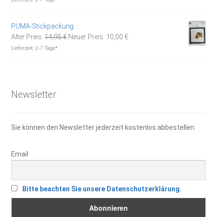
4,20 €
2,00 €.
PUMA-Stickpackung
Ursprünglicher
Aktueller
Alter Preis:
14,95
€
Neuer Preis:
10,00
€
Preis
Preis
Lieferzeit:
2-7 Tage*
war:
ist:
14,95 €
10,00 €.
Newsletter
Sie können den Newsletter jederzeit kostenlos abbestellen.
Email
Bitte beachten Sie unsere Datenschutzerklärung.