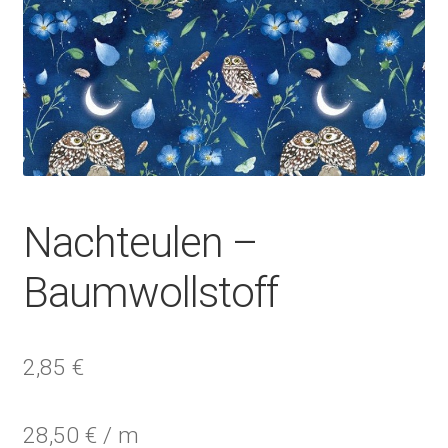
Nachteulen –
Baumwollstoff
2,85
€
28,50
€
/
m