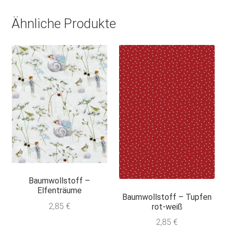
Ähnliche Produkte
Baumwollstoff –
Elfenträume
Baumwollstoff – Tupfen
2,85
€
rot-weiß
2,85
€