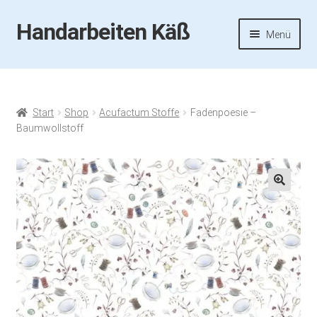
Handarbeiten Käß
Zur
Zum
Menü
Navigation
Inhalt
springen
springen
Startseite
Aktuelles
Start
Shop
Acufactum Stoffe
Fadenpoesie –
Baumwollstoff
Fotos
Termine
🔍
Handarbeiten-Käß-Shop
Kasse
Mein Konto