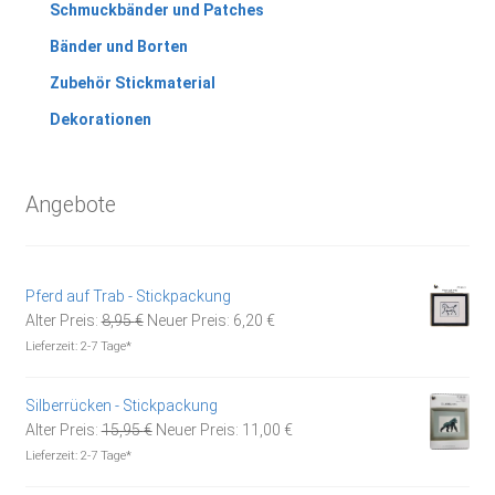
Schmuckbänder und Patches
Bänder und Borten
Zubehör Stickmaterial
Dekorationen
Angebote
Pferd auf Trab - Stickpackung
Ursprünglicher
Aktueller
Alter Preis:
8,95
€
Neuer Preis:
6,20
€
Preis
Preis
Lieferzeit:
2-7 Tage*
war:
ist:
8,95 €
6,20 €.
Silberrücken - Stickpackung
Ursprünglicher
Aktueller
Alter Preis:
15,95
€
Neuer Preis:
11,00
€
Preis
Preis
Lieferzeit:
2-7 Tage*
war:
ist: