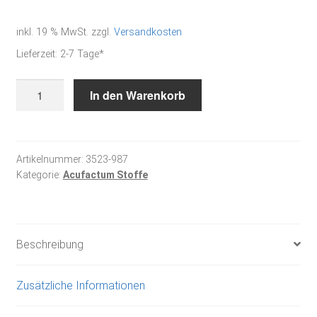
inkl. 19 % MwSt.
zzgl.
Versandkosten
Lieferzeit:
2-7 Tage*
Fadenpoesie
In den Warenkorb
-
Baumwollstoff
Menge
Artikelnummer:
3523-987
Kategorie:
Acufactum Stoffe
Beschreibung
Zusätzliche Informationen