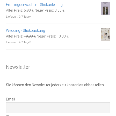
15,95 €
11,00 €.
Frühlingserwachen - Stickanleitung
Ursprünglicher
Aktueller
Alter Preis:
5,90
€
Neuer Preis:
3,00
€
Preis
Preis
Lieferzeit:
2-7 Tage*
war:
ist:
5,90 €
3,00 €.
Wedding - Stickpackung
Ursprünglicher
Aktueller
Alter Preis:
19,90
€
Neuer Preis:
10,00
€
Preis
Preis
Lieferzeit:
2-7 Tage*
war:
ist:
19,90 €
10,00 €.
Newsletter
Sie können den Newsletter jederzeit kostenlos abbestellen.
Email