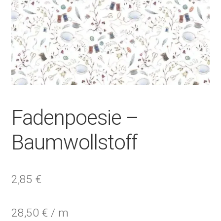
Fadenpoesie –
Baumwollstoff
2,85
€
28,50
€
/
m