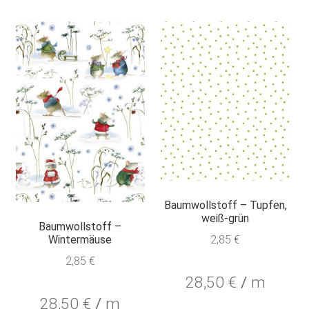
Baumwollstoff – Tupfen,
weiß-grün
Baumwollstoff –
2,85
€
Wintermäuse
2,85
€
28,50
€
/
m
28,50
€
/
m