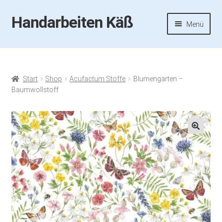
Handarbeiten Käß
Zur
Zum
Menü
Navigation
Inhalt
springen
springen
Startseite
Aktuelles
Start
Shop
Acufactum Stoffe
Blumengarten –
Baumwollstoff
Fotos
Termine
🔍
Handarbeiten-Käß-Shop
Kasse
Mein Konto