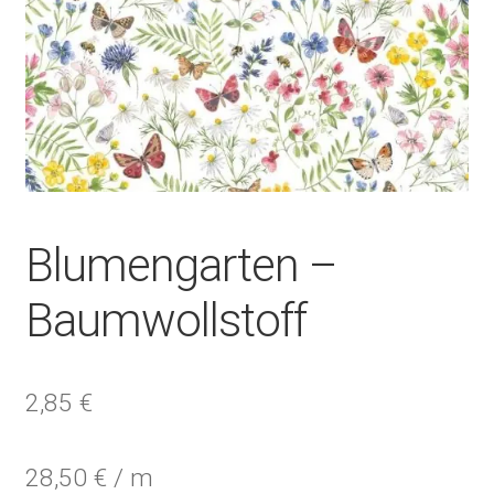
Blumengarten –
Baumwollstoff
2,85
€
28,50
€
/
m