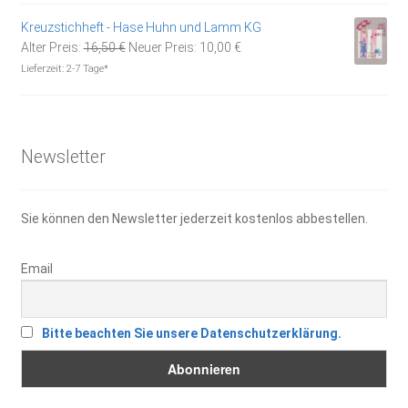
8,95 €
6,20 €.
Kreuzstichheft - Hase Huhn und Lamm KG
Ursprünglicher
Aktueller
Alter Preis:
16,50
€
Neuer Preis:
10,00
€
Preis
Preis
Lieferzeit:
2-7 Tage*
war:
ist:
16,50 €
10,00 €.
Newsletter
Sie können den Newsletter jederzeit kostenlos abbestellen.
Email
Bitte beachten Sie unsere Datenschutzerklärung.