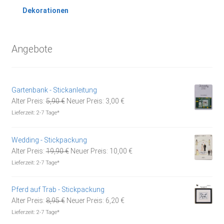
Dekorationen
Angebote
Gartenbank - Stickanleitung
Ursprünglicher
Aktueller
Alter Preis:
5,90
€
Neuer Preis:
3,00
€
Preis
Preis
Lieferzeit:
2-7 Tage*
war:
ist:
5,90 €
3,00 €.
Wedding - Stickpackung
Ursprünglicher
Aktueller
Alter Preis:
19,90
€
Neuer Preis:
10,00
€
Preis
Preis
Lieferzeit:
2-7 Tage*
war:
ist:
19,90 €
10,00 €.
Pferd auf Trab - Stickpackung
Ursprünglicher
Aktueller
Alter Preis:
8,95
€
Neuer Preis:
6,20
€
Preis
Preis
Lieferzeit:
2-7 Tage*
war:
ist: