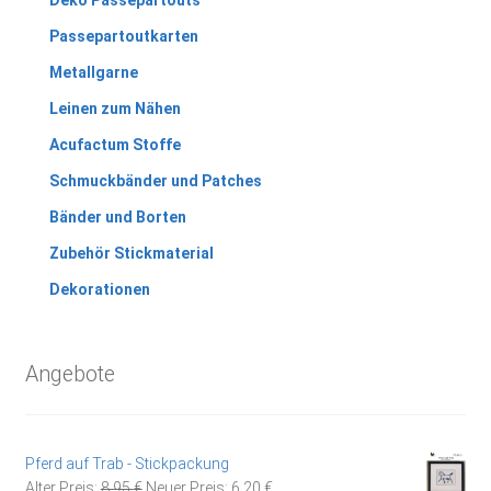
Passepartoutkarten
Metallgarne
Leinen zum Nähen
Acufactum Stoffe
Schmuckbänder und Patches
Bänder und Borten
Zubehör Stickmaterial
Dekorationen
Angebote
Pferd auf Trab - Stickpackung
Ursprünglicher
Aktueller
Alter Preis:
8,95
€
Neuer Preis:
6,20
€