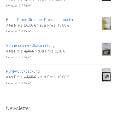
Preis
Preis
Lieferzeit:
2-7 Tage*
war:
ist:
8,95 €
6,20 €.
Buch - Kleine Strolche - Kreuzstichmuster
Ursprünglicher
Aktueller
Alter Preis:
26,50
€
Neuer Preis:
19,00
€
Preis
Preis
Lieferzeit:
2-7 Tage*
war:
ist:
26,50 €
19,00 €.
Sonnenblume - Stickanleitung
Ursprünglicher
Aktueller
Alter Preis:
4,90
€
Neuer Preis:
2,50
€
Preis
Preis
Lieferzeit:
2-7 Tage*
war:
ist:
4,90 €
2,50 €.
PUMA-Stickpackung
Ursprünglicher
Aktueller
Alter Preis:
14,95
€
Neuer Preis:
10,00
€
Preis
Preis
Lieferzeit:
2-7 Tage*
war:
ist:
14,95 €
10,00 €.
Newsletter