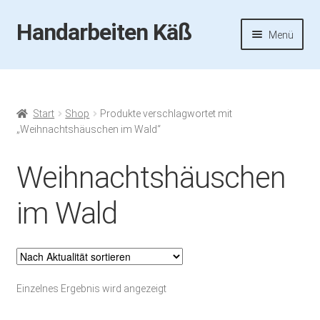
Handarbeiten Käß
Zur
Zum
Menü
Navigation
Inhalt
springen
springen
Startseite
Aktuelles
Start
Shop
Produkte verschlagwortet mit
„Weihnachtshäuschen im Wald“
Fotos
Weihnachtshäuschen
Termine
im Wald
Handarbeiten-Käß-Shop
Kasse
Einzelnes Ergebnis wird angezeigt
Mein Konto