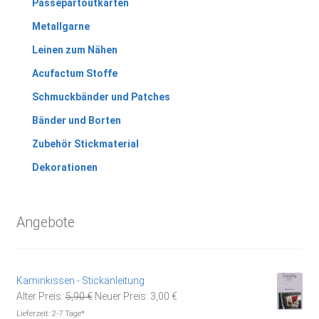
Passepartoutkarten
Metallgarne
Leinen zum Nähen
Acufactum Stoffe
Schmuckbänder und Patches
Bänder und Borten
Zubehör Stickmaterial
Dekorationen
Angebote
Kaminkissen - Stickanleitung
Ursprünglicher
Aktueller
Alter Preis:
5,90
€
Neuer Preis:
3,00
€
Preis
Preis
Lieferzeit:
2-7 Tage*