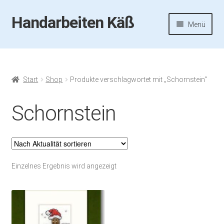
Handarbeiten Käß
Zur
Zum
Menü
Navigation
Inhalt
springen
springen
Startseite
Aktuelles
Start
Shop
Produkte verschlagwortet mit „Schornstein“
Fotos
Schornstein
Termine
Handarbeiten-Käß-Shop
Einzelnes Ergebnis wird angezeigt
Kasse
Mein Konto