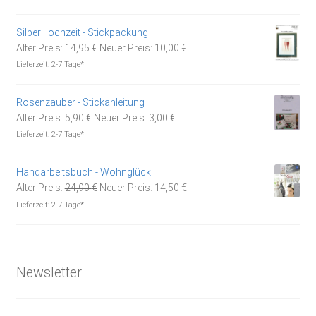
war:
ist:
5,90 €
3,00 €.
SilberHochzeit - Stickpackung
Ursprünglicher
Aktueller
Alter Preis:
14,95
€
Neuer Preis:
10,00
€
Preis
Preis
Lieferzeit:
2-7 Tage*
war:
ist:
14,95 €
10,00 €.
Rosenzauber - Stickanleitung
Ursprünglicher
Aktueller
Alter Preis:
5,90
€
Neuer Preis:
3,00
€
Preis
Preis
Lieferzeit:
2-7 Tage*
war:
ist:
5,90 €
3,00 €.
Handarbeitsbuch - Wohnglück
Ursprünglicher
Aktueller
Alter Preis:
24,90
€
Neuer Preis:
14,50
€
Preis
Preis
Lieferzeit:
2-7 Tage*
war:
ist:
24,90 €
14,50 €.
Newsletter