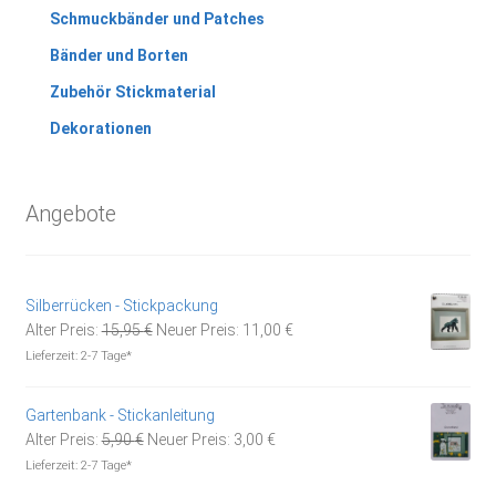
Schmuckbänder und Patches
Bänder und Borten
Zubehör Stickmaterial
Dekorationen
Angebote
Silberrücken - Stickpackung
Ursprünglicher
Aktueller
Alter Preis:
15,95
€
Neuer Preis:
11,00
€
Preis
Preis
Lieferzeit:
2-7 Tage*
war:
ist:
15,95 €
11,00 €.
Gartenbank - Stickanleitung
Ursprünglicher
Aktueller
Alter Preis:
5,90
€
Neuer Preis:
3,00
€
Preis
Preis
Lieferzeit:
2-7 Tage*
war:
ist: