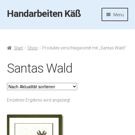
Handarbeiten Käß
Zur
Zum
Menü
Navigation
Inhalt
springen
springen
Startseite
Aktuelles
Start
Shop
Produkte verschlagwortet mit „Santas Wald“
Fotos
Santas Wald
Termine
Handarbeiten-Käß-Shop
Einzelnes Ergebnis wird angezeigt
Kasse
Mein Konto