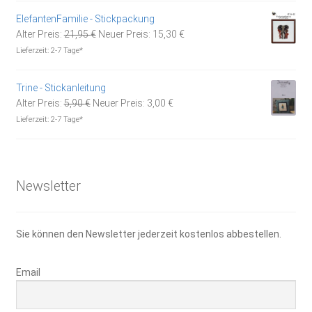
5,90 €
3,00 €.
ElefantenFamilie - Stickpackung
Ursprünglicher
Aktueller
Alter Preis:
21,95
€
Neuer Preis:
15,30
€
Preis
Preis
Lieferzeit:
2-7 Tage*
war:
ist:
21,95 €
15,30 €.
Trine - Stickanleitung
Ursprünglicher
Aktueller
Alter Preis:
5,90
€
Neuer Preis:
3,00
€
Preis
Preis
Lieferzeit:
2-7 Tage*
war:
ist:
5,90 €
3,00 €.
Newsletter
Sie können den Newsletter jederzeit kostenlos abbestellen.
Email