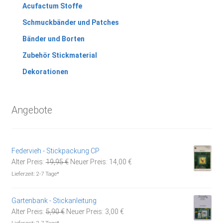
Acufactum Stoffe
Schmuckbänder und Patches
Bänder und Borten
Zubehör Stickmaterial
Dekorationen
Angebote
Federvieh - Stickpackung CP
Ursprünglicher
Aktueller
Alter Preis:
19,95
€
Neuer Preis:
14,00
€
Preis
Preis
Lieferzeit:
2-7 Tage*
war:
ist:
19,95 €
14,00 €.
Gartenbank - Stickanleitung
Ursprünglicher
Aktueller
Alter Preis:
5,90
€
Neuer Preis:
3,00
€
Preis
Preis