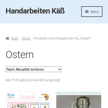
Handarbeiten Käß
Zur
Zum
Menü
Navigation
Inhalt
springen
springen
Startseite
Aktuelles
Start
Shop
Produkte verschlagwortet mit „Ostern“
Fotos
Ostern
Termine
Handarbeiten-Käß-Shop
Nach
Alle 10 Ergebnisse werden angezeigt
Aktualität
Kasse
sortiert
Mein Konto