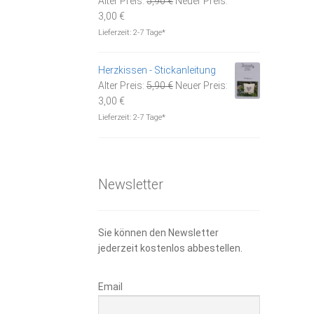
Alter Preis:
5,90
€
Neuer Preis:
Aktueller
Preis
3,00
€
Preis
war:
Lieferzeit:
2-7 Tage*
ist:
5,90 €
3,00 €.
Herzkissen - Stickanleitung
Ursprünglicher
Alter Preis:
5,90
€
Neuer Preis:
Aktueller
Preis
3,00
€
Preis
war:
Lieferzeit:
2-7 Tage*
ist:
5,90 €
3,00 €.
Newsletter
Sie können den Newsletter
jederzeit kostenlos abbestellen.
Email