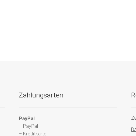
Zahlungsarten
R
Za
PayPal
– PayPal
Da
– Kreditkarte