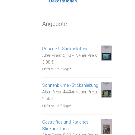
Dekorationen
Angebote
Rosenelf - Stickanleitung
Ursprünglicher
Alter Preis:
5,90
€
Neuer Preis:
Aktueller
Preis
3,00
€
Preis
war:
Lieferzeit:
2-7 Tage*
ist:
5,90 €
3,00 €.
Sonnenblume - Stickanleitung
Ursprünglicher
Alter Preis:
4,90
€
Neuer Preis:
Aktueller
Preis
2,50
€
Preis
war:
Lieferzeit:
2-7 Tage*
ist:
4,90 €
2,50 €.
Gestreiftes und Kariertes -
Stickanleitung
Ursprünglicher