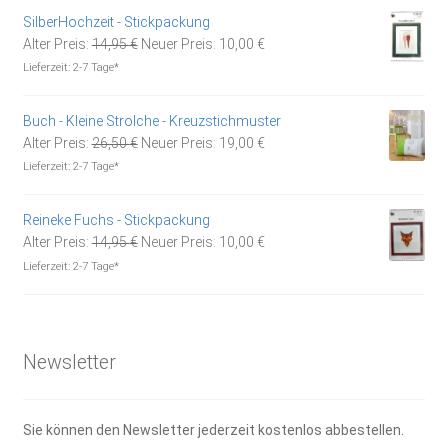
12,95 €
9,00 €.
SilberHochzeit - Stickpackung
Ursprünglicher
Aktueller
Alter Preis:
14,95
€
Neuer Preis:
10,00
€
Preis
Preis
Lieferzeit:
2-7 Tage*
war:
ist:
14,95 €
10,00 €.
Buch - Kleine Strolche - Kreuzstichmuster
Ursprünglicher
Aktueller
Alter Preis:
26,50
€
Neuer Preis:
19,00
€
Preis
Preis
Lieferzeit:
2-7 Tage*
war:
ist:
26,50 €
19,00 €.
Reineke Fuchs - Stickpackung
Ursprünglicher
Aktueller
Alter Preis:
14,95
€
Neuer Preis:
10,00
€
Preis
Preis
Lieferzeit:
2-7 Tage*
war:
ist:
14,95 €
10,00 €.
Newsletter
Sie können den Newsletter jederzeit kostenlos abbestellen.