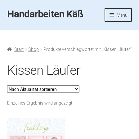
Handarbeiten Käß
Zur
Zum
Menü
Navigation
Inhalt
springen
springen
Startseite
Aktuelles
Start
Shop
Produkte verschlagwortet mit „Kissen Läufer“
Fotos
Kissen Läufer
Termine
Handarbeiten-Käß-Shop
Einzelnes Ergebnis wird angezeigt
Kasse
Mein Konto