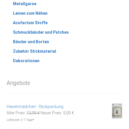
Metallgarne
Leinen zum Nähen
Acufactum Stoffe
Schmuckbänder und Patches
Bänder und Borten
Zubehör Stickmaterial
Dekorationen
Angebote
Hasenmädchen - Stickpackung
Ursprünglicher
Aktueller
Alter Preis:
12,95
€
Neuer Preis:
9,00
€
Preis
Preis
Lieferzeit:
2-7 Tage*
war:
ist: