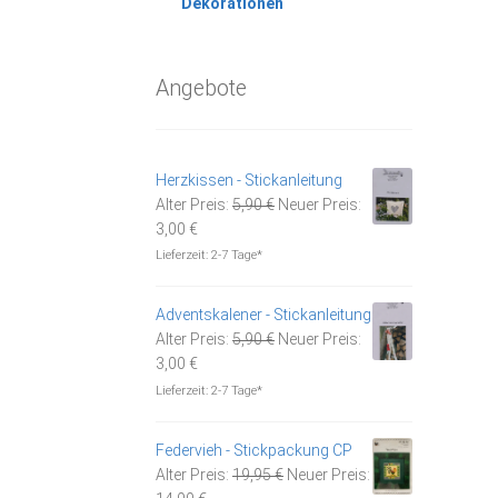
Dekorationen
Angebote
Herzkissen - Stickanleitung
Ursprünglicher
Alter Preis:
5,90
€
Neuer Preis:
Aktueller
Preis
3,00
€
Preis
war:
Lieferzeit:
2-7 Tage*
ist:
5,90 €
3,00 €.
Adventskalener - Stickanleitung
Ursprünglicher
Alter Preis:
5,90
€
Neuer Preis:
Aktueller
Preis
3,00
€
Preis
war:
Lieferzeit:
2-7 Tage*
ist:
5,90 €
3,00 €.
Federvieh - Stickpackung CP
Ursprünglicher
Alter Preis:
19,95
€
Neuer Preis:
Aktueller
Preis