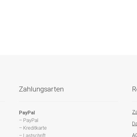
Zahlungsarten
R
Za
PayPal
– PayPal
Da
– Kreditkarte
A
– Lastschrift