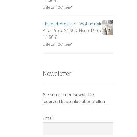
14,00
€
Preis
war:
Lieferzeit:
2-7 Tage*
ist:
19,95 €
14,00 €.
Handarbeitsbuch - Wohnglück
Ursprünglicher
Alter Preis:
24,90
€
Neuer Preis:
Aktueller
Preis
14,50
€
Preis
war:
Lieferzeit:
2-7 Tage*
ist:
24,90 €
14,50 €.
Newsletter
Sie können den Newsletter
jederzeit kostenlos abbestellen.
Email