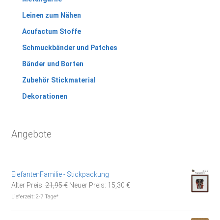
Leinen zum Nähen
Acufactum Stoffe
Schmuckbänder und Patches
Bänder und Borten
Zubehör Stickmaterial
Dekorationen
Angebote
ElefantenFamilie - Stickpackung
Ursprünglicher
Aktueller
Alter Preis:
21,95
€
Neuer Preis:
15,30
€
Preis
Preis
Lieferzeit:
2-7 Tage*
war:
ist:
21,95 €
15,30 €.