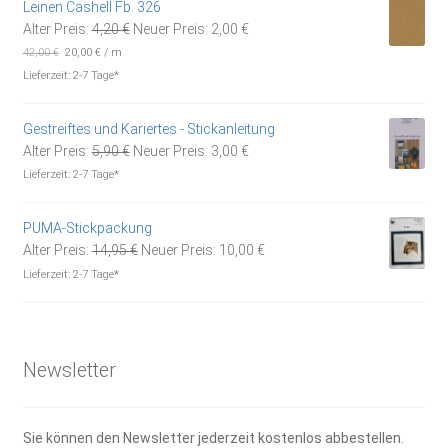
Leinen Cashell Fb. 326
Ursprünglicher
Aktueller
Alter Preis:
4,20
€
Neuer Preis:
2,00
€
Preis
Preis
42,00
€
20,00
€
/
m
war:
ist:
Lieferzeit:
2-7 Tage*
4,20 €
2,00 €.
Gestreiftes und Kariertes - Stickanleitung
Ursprünglicher
Aktueller
Alter Preis:
5,90
€
Neuer Preis:
3,00
€
Preis
Preis
Lieferzeit:
2-7 Tage*
war:
ist:
5,90 €
3,00 €.
PUMA-Stickpackung
Ursprünglicher
Aktueller
Alter Preis:
14,95
€
Neuer Preis:
10,00
€
Preis
Preis
Lieferzeit:
2-7 Tage*
war:
ist:
14,95 €
10,00 €.
Newsletter
Sie können den Newsletter jederzeit kostenlos abbestellen.