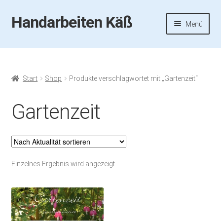
Handarbeiten Käß
Zur
Zum
Menü
Navigation
Inhalt
springen
springen
Startseite
Aktuelles
Start
Shop
Produkte verschlagwortet mit „Gartenzeit“
Fotos
Gartenzeit
Termine
Handarbeiten-Käß-Shop
Einzelnes Ergebnis wird angezeigt
Kasse
Mein Konto