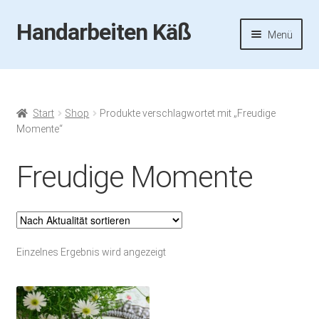
Handarbeiten Käß
Zur
Zum
Menü
Navigation
Inhalt
springen
springen
Startseite
Aktuelles
Start
Shop
Produkte verschlagwortet mit „Freudige
Momente“
Fotos
Freudige Momente
Termine
Handarbeiten-Käß-Shop
Einzelnes Ergebnis wird angezeigt
Kasse
Mein Konto