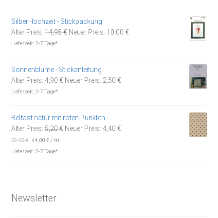
war:
ist:
5,90 €
3,00 €.
SilberHochzeit - Stickpackung
Ursprünglicher
Aktueller
Alter Preis:
14,95
€
Neuer Preis:
10,00
€
Preis
Preis
Lieferzeit:
2-7 Tage*
war:
ist:
14,95 €
10,00 €.
Sonnenblume - Stickanleitung
Ursprünglicher
Aktueller
Alter Preis:
4,90
€
Neuer Preis:
2,50
€
Preis
Preis
Lieferzeit:
2-7 Tage*
war:
ist:
4,90 €
2,50 €.
Belfast natur mit roten Punkten
Ursprünglicher
Aktueller
Alter Preis:
5,20
€
Neuer Preis:
4,40
€
Preis
Preis
52,00
€
44,00
€
/
m
war:
ist:
Lieferzeit:
2-7 Tage*
5,20 €
4,40 €.
Newsletter