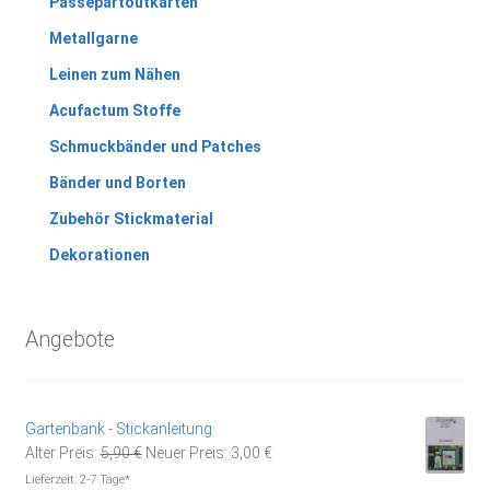
Passepartoutkarten
Metallgarne
Leinen zum Nähen
Acufactum Stoffe
Schmuckbänder und Patches
Bänder und Borten
Zubehör Stickmaterial
Dekorationen
Angebote
Gartenbank - Stickanleitung
Ursprünglicher
Aktueller
Alter Preis:
5,90
€
Neuer Preis:
3,00
€
Preis
Preis
Lieferzeit:
2-7 Tage*