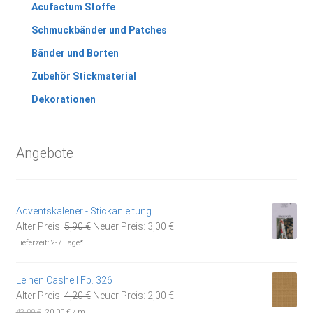
Acufactum Stoffe
Schmuckbänder und Patches
Bänder und Borten
Zubehör Stickmaterial
Dekorationen
Angebote
Adventskalener - Stickanleitung
Ursprünglicher
Aktueller
Alter Preis:
5,90
€
Neuer Preis:
3,00
€
Preis
Preis
Lieferzeit:
2-7 Tage*
war:
ist:
5,90 €
3,00 €.
Leinen Cashell Fb. 326
Ursprünglicher
Aktueller
Alter Preis:
4,20
€
Neuer Preis:
2,00
€
Preis
Preis
42,00
€
20,00
€
/
m