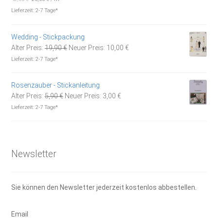
war:
ist:
Lieferzeit:
2-7 Tage*
4,20 €
2,00 €.
Wedding - Stickpackung
Ursprünglicher
Aktueller
Alter Preis:
19,90
€
Neuer Preis:
10,00
€
Preis
Preis
Lieferzeit:
2-7 Tage*
war:
ist:
19,90 €
10,00 €.
Rosenzauber - Stickanleitung
Ursprünglicher
Aktueller
Alter Preis:
5,90
€
Neuer Preis:
3,00
€
Preis
Preis
Lieferzeit:
2-7 Tage*
war:
ist:
5,90 €
3,00 €.
Newsletter
Sie können den Newsletter jederzeit kostenlos abbestellen.
Email