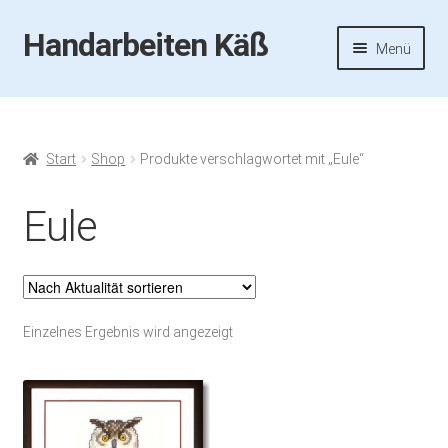
Handarbeiten Käß
Zur
Zum
Menü
Navigation
Inhalt
springen
springen
Startseite
Aktuelles
Start
Shop
Produkte verschlagwortet mit „Eule“
Fotos
Eule
Termine
Handarbeiten-Käß-Shop
Einzelnes Ergebnis wird angezeigt
Kasse
Mein Konto