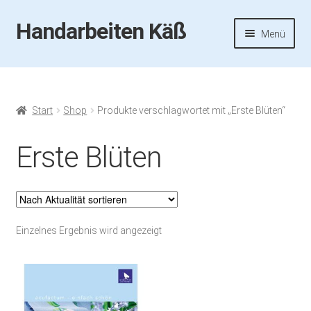
Handarbeiten Käß
Zur
Zum
Menü
Navigation
Inhalt
springen
springen
Startseite
Aktuelles
Start
Shop
Produkte verschlagwortet mit „Erste Blüten“
Fotos
Erste Blüten
Termine
Handarbeiten-Käß-Shop
Einzelnes Ergebnis wird angezeigt
Kasse
Mein Konto