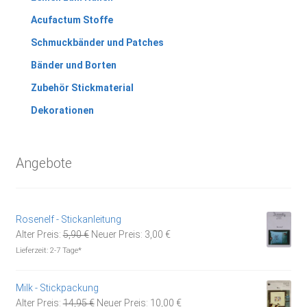
Acufactum Stoffe
Schmuckbänder und Patches
Bänder und Borten
Zubehör Stickmaterial
Dekorationen
Angebote
Rosenelf - Stickanleitung
Ursprünglicher
Aktueller
Alter Preis:
5,90
€
Neuer Preis:
3,00
€
Preis
Preis
Lieferzeit:
2-7 Tage*
war:
ist:
5,90 €
3,00 €.
Milk - Stickpackung
Ursprünglicher
Aktueller
Alter Preis:
14,95
€
Neuer Preis:
10,00
€