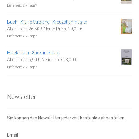
Preis
Preis
Lieferzeit:
2-7 Tage*
war:
ist:
14,95 €
10,00 €.
Buch - Kleine Strolche - Kreuzstichmuster
Ursprünglicher
Aktueller
Alter Preis:
26,50
€
Neuer Preis:
19,00
€
Preis
Preis
Lieferzeit:
2-7 Tage*
war:
ist:
26,50 €
19,00 €.
Herzkissen - Stickanleitung
Ursprünglicher
Aktueller
Alter Preis:
5,90
€
Neuer Preis:
3,00
€
Preis
Preis
Lieferzeit:
2-7 Tage*
war:
ist:
5,90 €
3,00 €.
Newsletter
Sie können den Newsletter jederzeit kostenlos abbestellen.
Email