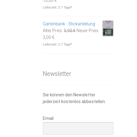
10,00
€
Preis
war:
Lieferzeit:
2-7 Tage*
ist:
19,90 €
10,00 €.
Gartenbank - Stickanleitung
Ursprünglicher
Alter Preis:
5,90
€
Neuer Preis:
Aktueller
Preis
3,00
€
Preis
war:
Lieferzeit:
2-7 Tage*
ist:
5,90 €
3,00 €.
Newsletter
Sie können den Newsletter
jederzeit kostenlos abbestellen.
Email