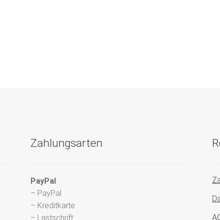
Zahlungsarten
R
Za
PayPal
– PayPal
Da
– Kreditkarte
A
– Lastschrift