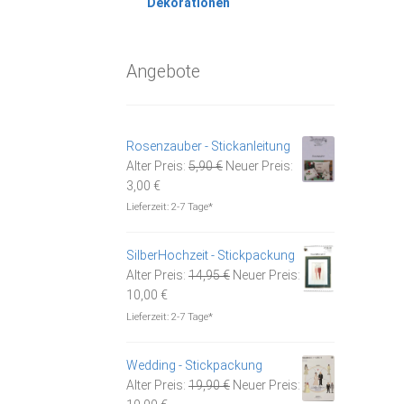
Dekorationen
Angebote
Rosenzauber - Stickanleitung
Ursprünglicher
Alter Preis:
5,90
€
Neuer Preis:
Aktueller
Preis
3,00
€
Preis
war:
Lieferzeit:
2-7 Tage*
ist:
5,90 €
3,00 €.
SilberHochzeit - Stickpackung
Ursprünglicher
Alter Preis:
14,95
€
Neuer Preis:
Aktueller
Preis
10,00
€
Preis
war:
Lieferzeit:
2-7 Tage*
ist:
14,95 €
10,00 €.
Wedding - Stickpackung
Ursprünglicher
Alter Preis:
19,90
€
Neuer Preis:
Aktueller
Preis