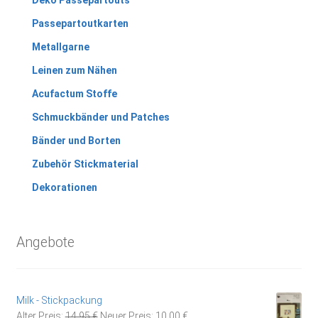
Passepartoutkarten
Metallgarne
Leinen zum Nähen
Acufactum Stoffe
Schmuckbänder und Patches
Bänder und Borten
Zubehör Stickmaterial
Dekorationen
Angebote
Milk - Stickpackung
Ursprünglicher
Aktueller
Alter Preis:
14,95
€
Neuer Preis:
10,00
€