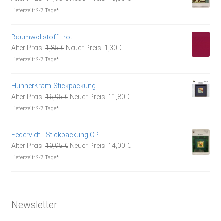
Preis
Preis
Lieferzeit:
2-7 Tage*
war:
ist:
14,95 €
10,00 €.
Baumwollstoff - rot
Ursprünglicher
Aktueller
Alter Preis:
1,85
€
Neuer Preis:
1,30
€
Preis
Preis
Lieferzeit:
2-7 Tage*
war:
ist:
1,85 €
1,30 €.
HühnerKram-Stickpackung
Ursprünglicher
Aktueller
Alter Preis:
16,95
€
Neuer Preis:
11,80
€
Preis
Preis
Lieferzeit:
2-7 Tage*
war:
ist:
16,95 €
11,80 €.
Federvieh - Stickpackung CP
Ursprünglicher
Aktueller
Alter Preis:
19,95
€
Neuer Preis:
14,00
€
Preis
Preis
Lieferzeit:
2-7 Tage*
war:
ist:
19,95 €
14,00 €.
Newsletter