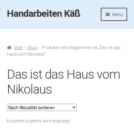
Handarbeiten Käß
Zur
Zum
Menü
Navigation
Inhalt
springen
springen
Startseite
Aktuelles
Start
Shop
Produkte verschlagwortet mit „Das ist das
Haus vom Nikolaus“
Fotos
Das ist das Haus vom
Termine
Nikolaus
Handarbeiten-Käß-Shop
Kasse
Einzelnes Ergebnis wird angezeigt
Mein Konto