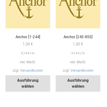
Anchor [1-244]
Anchor [245-855]
1,30
€
1,30
€
0,14
€
/
m
0,14
€
/
m
inkl. MwSt.
inkl. MwSt.
zzgl.
Versandkosten
zzgl.
Versandkosten
Dieses
Die
Ausführung
Ausführung
Produkt
Pro
wählen
wählen
weist
wei
mehrere
meh
Varianten
Var