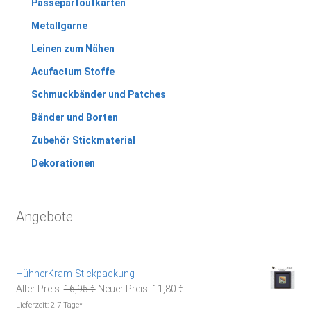
Passepartoutkarten
Metallgarne
Leinen zum Nähen
Acufactum Stoffe
Schmuckbänder und Patches
Bänder und Borten
Zubehör Stickmaterial
Dekorationen
Angebote
HühnerKram-Stickpackung
Ursprünglicher
Aktueller
Alter Preis:
16,95
€
Neuer Preis:
11,80
€
Preis
Preis
Lieferzeit:
2-7 Tage*