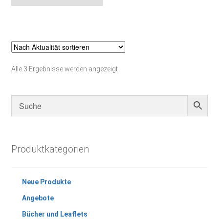
weist
mehrere
Varianten
auf.
Die
Optionen
Nach
Alle 3 Ergebnisse werden angezeigt
können
Aktualität
auf
sortiert
der
Produktseite
gewählt
werden
Produktkategorien
Neue Produkte
Angebote
Bücher und Leaflets