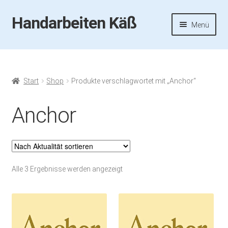
Handarbeiten Käß
Zur
Zum
Menü
Navigation
Inhalt
springen
springen
Startseite
Aktuelles
Start
Shop
Produkte verschlagwortet mit „Anchor“
Fotos
Anchor
Termine
Handarbeiten-Käß-Shop
Nach
Alle 3 Ergebnisse werden angezeigt
Aktualität
Kasse
sortiert
Mein Konto