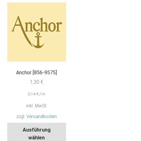
auf.
auf.
Die
Die
Optionen
Opt
können
kön
auf
auf
der
der
Produktseite
Pro
gewählt
gew
werden
wer
Anchor [856-9575]
1,30
€
0,14
€
/
m
inkl. MwSt.
zzgl.
Versandkosten
Dieses
Ausführung
Produkt
wählen