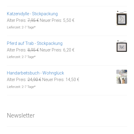
war:
ist:
16,95 €
11,80 €.
Katzenidylle - Stickpackung
Ursprünglicher
Aktueller
Alter Preis:
7,95
€
Neuer Preis:
5,50
€
Preis
Preis
Lieferzeit:
2-7 Tage*
war:
ist:
7,95 €
5,50 €.
Pferd auf Trab - Stickpackung
Ursprünglicher
Aktueller
Alter Preis:
8,95
€
Neuer Preis:
6,20
€
Preis
Preis
Lieferzeit:
2-7 Tage*
war:
ist:
8,95 €
6,20 €.
Handarbeitsbuch - Wohnglück
Ursprünglicher
Aktueller
Alter Preis:
24,90
€
Neuer Preis:
14,50
€
Preis
Preis
Lieferzeit:
2-7 Tage*
war:
ist:
24,90 €
14,50 €.
Newsletter