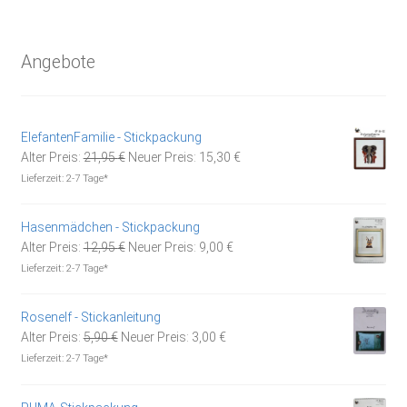
Angebote
ElefantenFamilie - Stickpackung
Ursprünglicher
Aktueller
Alter Preis:
21,95
€
Neuer Preis:
15,30
€
Preis
Preis
Lieferzeit:
2-7 Tage*
war:
ist:
21,95 €
15,30 €.
Hasenmädchen - Stickpackung
Ursprünglicher
Aktueller
Alter Preis:
12,95
€
Neuer Preis:
9,00
€
Preis
Preis
Lieferzeit:
2-7 Tage*
war:
ist:
12,95 €
9,00 €.
Rosenelf - Stickanleitung
Ursprünglicher
Aktueller
Alter Preis:
5,90
€
Neuer Preis:
3,00
€
Preis
Preis
Lieferzeit:
2-7 Tage*
war:
ist:
5,90 €
3,00 €.