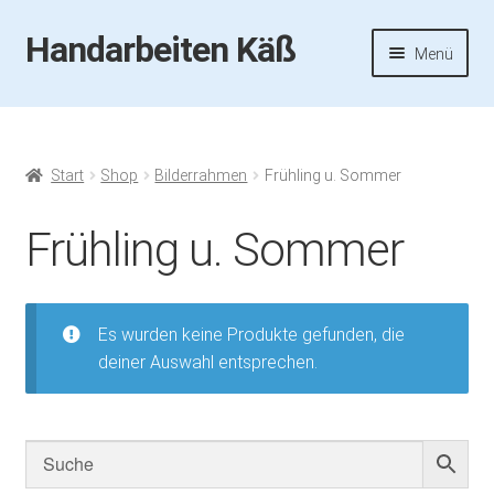
Handarbeiten Käß
Zur
Zum
Menü
Navigation
Inhalt
springen
springen
Startseite
Aktuelles
Start
Shop
Bilderrahmen
Frühling u. Sommer
Fotos
Frühling u. Sommer
Termine
Es wurden keine Produkte gefunden, die
Handarbeiten-Käß-Shop
deiner Auswahl entsprechen.
Kasse
Mein Konto