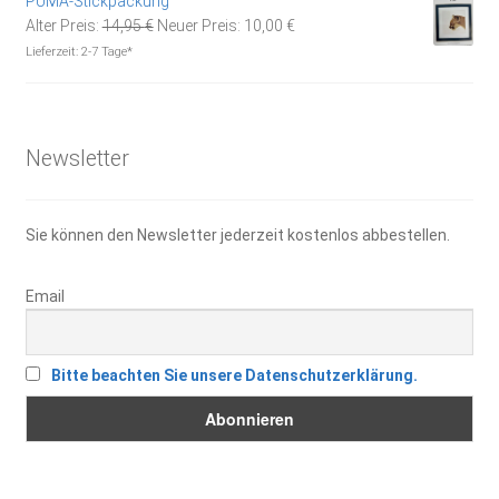
PUMA-Stickpackung
Ursprünglicher
Aktueller
Alter Preis:
14,95
€
Neuer Preis:
10,00
€
Preis
Preis
Lieferzeit:
2-7 Tage*
war:
ist:
14,95 €
10,00 €.
Newsletter
Sie können den Newsletter jederzeit kostenlos abbestellen.
Email
Bitte beachten Sie unsere Datenschutzerklärung.