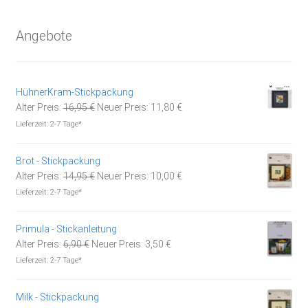
Angebote
HühnerKram-Stickpackung
Ursprünglicher
Aktueller
Alter Preis:
16,95
€
Neuer Preis:
11,80
€
Preis
Preis
Lieferzeit:
2-7 Tage*
war:
ist:
16,95 €
11,80 €.
Brot - Stickpackung
Ursprünglicher
Aktueller
Alter Preis:
14,95
€
Neuer Preis:
10,00
€
Preis
Preis
Lieferzeit:
2-7 Tage*
war:
ist:
14,95 €
10,00 €.
Primula - Stickanleitung
Ursprünglicher
Aktueller
Alter Preis:
6,90
€
Neuer Preis:
3,50
€
Preis
Preis
Lieferzeit:
2-7 Tage*
war:
ist:
6,90 €
3,50 €.
Milk - Stickpackung