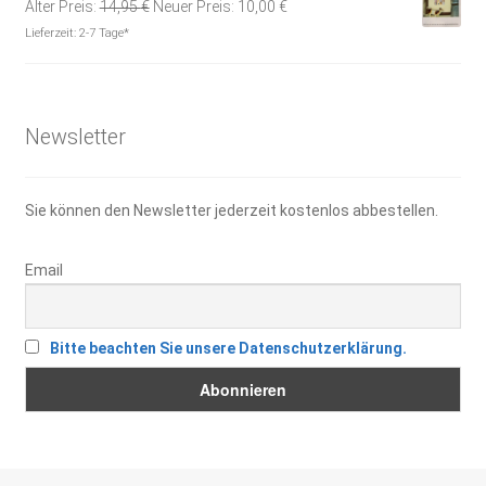
Ursprünglicher
Aktueller
Alter Preis:
14,95
€
Neuer Preis:
10,00
€
Preis
Preis
Lieferzeit:
2-7 Tage*
war:
ist:
14,95 €
10,00 €.
Newsletter
Sie können den Newsletter jederzeit kostenlos abbestellen.
Email
Bitte beachten Sie unsere Datenschutzerklärung.