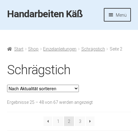
Handarbeiten Käß
Zur
Zum
Menü
Navigation
Inhalt
springen
springen
Startseite
Aktuelles
Start
Shop
Einzelanleitungen
Schrägstich
Seite 2
Fotos
Schrägstich
Termine
Handarbeiten-Käß-Shop
Nach
Ergebnisse 25 – 48 von 67 werden angezeigt
Aktualität
Kasse
sortiert
1
2
3
Mein Konto