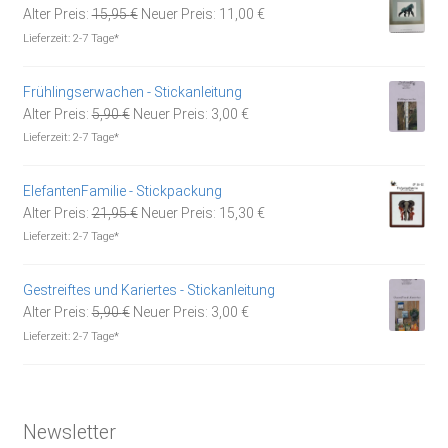
Ursprünglicher
Aktueller
Alter Preis:
15,95
€
Neuer Preis:
11,00
€
Preis
Preis
Lieferzeit:
2-7 Tage*
war:
ist:
15,95 €
11,00 €.
Frühlingserwachen - Stickanleitung
Ursprünglicher
Aktueller
Alter Preis:
5,90
€
Neuer Preis:
3,00
€
Preis
Preis
Lieferzeit:
2-7 Tage*
war:
ist:
5,90 €
3,00 €.
ElefantenFamilie - Stickpackung
Ursprünglicher
Aktueller
Alter Preis:
21,95
€
Neuer Preis:
15,30
€
Preis
Preis
Lieferzeit:
2-7 Tage*
war:
ist:
21,95 €
15,30 €.
Gestreiftes und Kariertes - Stickanleitung
Ursprünglicher
Aktueller
Alter Preis:
5,90
€
Neuer Preis:
3,00
€
Preis
Preis
Lieferzeit:
2-7 Tage*
war:
ist:
5,90 €
3,00 €.
Newsletter